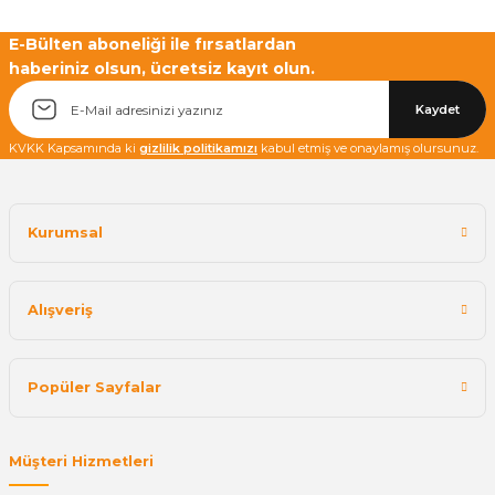
E-Bülten aboneliği ile fırsatlardan
haberiniz olsun, ücretsiz kayıt olun.
Yetkiliye Gönder
Kaydet
KVKK Kapsamında ki
gizlilik politikamızı
kabul etmiş ve onaylamış olursunuz.
Kurumsal
Alışveriş
Popüler Sayfalar
Müşteri Hizmetleri