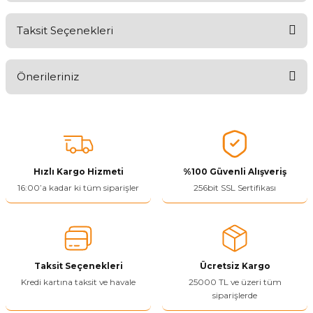
Taksit Seçenekleri
Aldığınız Ürünlerden Ne Derecede Memnun Kaldınız ?
Önerileriniz
Ürünü Değerlendir 😂😊😍😐🤔😡
Bu ürünün fiyat bilgisi, resim, ürün açıklamalarında ve diğer
konularda yetersiz gördüğünüz noktaları öneri formunu kullanarak
tarafımıza iletebilirsiniz.
Görüş ve önerileriniz için teşekkür ederiz.
Hızlı Kargo Hizmeti
%100 Güvenli Alışveriş
Ürün resmi kalitesiz, bozuk veya görüntülenemiyor.
16:00’a kadar ki tüm siparişler
256bit SSL Sertifikası
Ürün açıklamasında eksik bilgiler bulunuyor.
Ürün bilgilerinde hatalar bulunuyor.
Ürün fiyatı diğer sitelerden daha pahalı.
Taksit Seçenekleri
Ücretsiz Kargo
Bu ürüne benzer farklı alternatifler olmalı.
Kredi kartına taksit ve havale
25000 TL ve üzeri tüm
siparişlerde