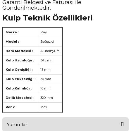
Garanti Belgesi ve Faturası ile
Gönderilmektedir.
Kulp Teknik Özellikleri
Marka :
May
Model :
Boğaziçi
Ham Maddesi :
Alüminyum
Kulp Uzunluğu :
345 mm
Kulp Genişliği :
13 mm
Kulp Yüksekliği :
30 mm
Kulp Kalınlığı :
10 mm
Delik Mesafesi :
320 mm
Renk :
İnox
Yorumlar