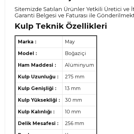
Sitemizde Satılan Ürünler Yetkili Üretici v
Garanti Belgesi ve Faturası ile Gönderilmekt
Kulp Teknik Özellikleri
Marka :
May
Model :
Boğaziçi
Ham Maddesi :
Alüminyum
Kulp Uzunluğu :
275 mm
Kulp Genişliği :
13 mm
Kulp Yüksekliği :
30 mm
Kulp Kalınlığı :
10 mm
Delik Mesafesi :
256 mm