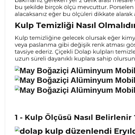
bakmanız gereken yer 2 delik arası mesafe
bu şekilde birçok ölçü mevcuttur. Porselen 
alacaksanız eğer bu ölçüleri dikkate alarak 
Kulp Temizliği Nasıl Olmalıdı
Kulp temizliğine gelecek olursak eğer kimya
veya paslanma gibi değişik renk atması gö
tavsiye ederiz. Çiçekli Dolap kulpları temiz
uzun süreli dayanıklı kuplara sahip olursu
1 - Kulp Ölçüsü Nasıl Belirlenir 