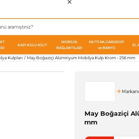
VAT
MOBİLYA
MUTFAK,GARDROP
KAPI KOLU KİLİT
EL 
ERİ
BAĞLANTILARI
ve BANYO
ya Kulpları
May Boğaziçi Alüminyum Mobilya Kulp Krom - 256 mm
Markanı
May Boğaziçi Al
mm