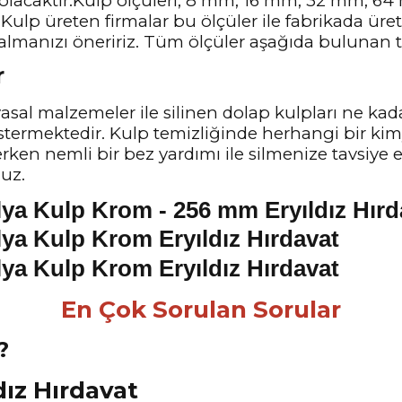
 olacaktır.Kulp ölçüleri, 8 mm, 16 mm, 32 mm, 
Kulp üreten firmalar bu ölçüler ile fabrikada üre
almanızı öneririz. Tüm ölçüler aşağıda bulunan te
r
sal malzemeler ile silinen dolap kulpları ne kad
stermektedir. Kulp temizliğinde herhangi bir ki
lerken nemli bir bez yardımı ile silmenize tavsiye
nuz.
En Çok Sorulan Sorular
?