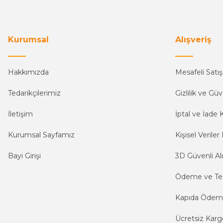
Kurumsal
Alışveriş
Hakkımızda
Mesafeli Satı
Tedarikçilerimiz
Gizlilik ve Güv
İletişim
İptal ve İade K
Kurumsal Sayfamız
Kişisel Veriler 
Bayi Girişi
3D Güvenli Alı
Ödeme ve Te
Kapıda Öde
Ücretsiz Karg