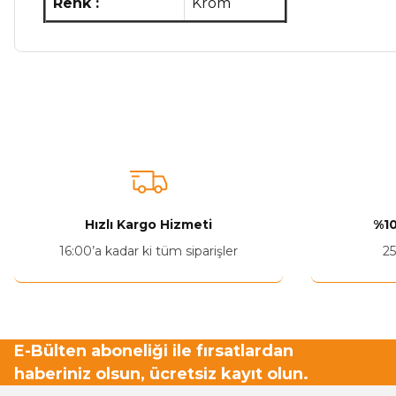
Renk :
Krom
Bu ürünün fiyat bilgisi, resim, ürün açıklamalarında ve diğer ko
Görüş ve önerileriniz için teşekkür ederiz.
Ürün resmi kalitesiz, bozuk veya görüntülenemiyor.
Ürün açıklamasında eksik bilgiler bulunuyor.
Ürün bilgilerinde hatalar bulunuyor.
Hızlı Kargo Hizmeti
%10
Ürün fiyatı diğer sitelerden daha pahalı.
16:00’a kadar ki tüm siparişler
25
Bu ürüne benzer farklı alternatifler olmalı.
E-Bülten aboneliği ile fırsatlardan
haberiniz olsun, ücretsiz kayıt olun.