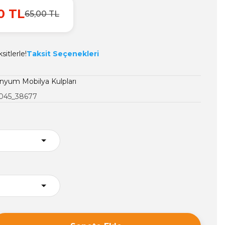
0 TL
65,00 TL
itlerle!
Taksit Seçenekleri
nyum Mobilya Kulpları
045_38677