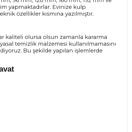
64 mm, 96 mm, 128 mm, 160 mm, 192 mm ve
tim yapmaktadırlar. Evinize kulp
knik özellikler kısmına yazılmıştır.
ar kaliteli olursa olsun zamanla kararma
myasal temizlik malzemesi kullanılmamasını
 ediyoruz. Bu şekilde yapılan işlemlerde