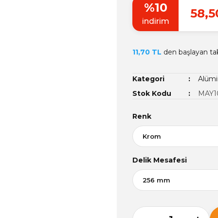
%10
58,5
indirim
11,70 TL
den başlayan taks
Kategori
Alümi
Stok Kodu
MAY1
Renk
Delik Mesafesi