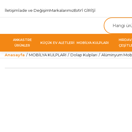
İletişim
İade ve Değişim
Markalarımız
BAYİ GİRİŞİ
ANKASTRE
HIRDA
KÜÇÜK EV ALETLERİ
MOBİLYA KULPLARI
ÜRÜNLER
ÇEŞİTL
Anasayfa
MOBİLYA KULPLARI
Dolap Kulpları
Alüminyum Mobil