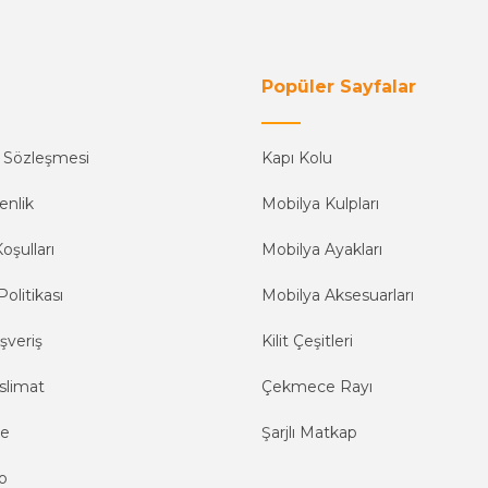
Popüler Sayfalar
ş Sözleşmesi
Kapı Kolu
enlik
Mobilya Kulpları
oşulları
Mobilya Ayakları
Politikası
Mobilya Aksesuarları
şveriş
Kilit Çeşitleri
slimat
Çekmece Rayı
me
Şarjlı Matkap
o