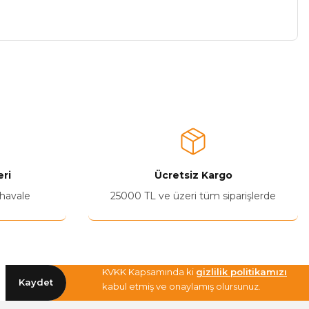
a iletebilirsiniz.
ri
Ücretsiz Kargo
 havale
25000 TL ve üzeri tüm siparişlerde
KVKK Kapsamında ki
gizlilik politikamızı
Kaydet
kabul etmiş ve onaylamış olursunuz.