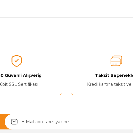
nularda yetersiz gördüğünüz noktaları öneri formunu kullanarak tarafımız
Aldığınız Ürünlerden Ne Derecede Memnun Kaldınız ?
Ürünü Değerlendir 😂😊😍😐🤔😡
0 Güvenli Alışveriş
Taksit Seçenekle
6bit SSL Sertifikası
Kredi kartına taksit ve
Yetkiliye Gönder