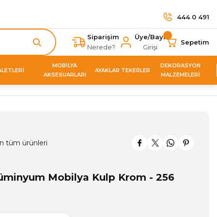
444 0 491
Siparişim
Üye/Bayi
Sepetim
Nerede?
Girişi
MOBİLYA
DEKORASYON
ALETLERİ
AYAKLAR TEKERLER
AKSESUARLARI
MALZEMELERİ
n tüm ürünleri
üminyum Mobilya Kulp Krom - 256