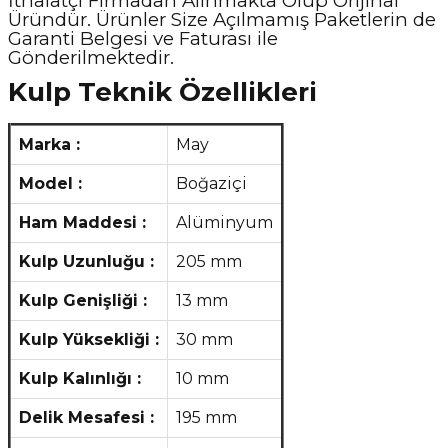
İthalatçı Firmadan Alınmakta Olup Orijinal
Üründür. Ürünler Size Açılmamış Paketlerin de
Garanti Belgesi ve Faturası ile
Gönderilmektedir.
Kulp Teknik Özellikleri
Marka :
May
Model :
Boğaziçi
Ham Maddesi :
Alüminyum
Kulp Uzunluğu :
205 mm
Kulp Genişliği :
13 mm
Kulp Yüksekliği :
30 mm
Kulp Kalınlığı :
10 mm
Delik Mesafesi :
195 mm