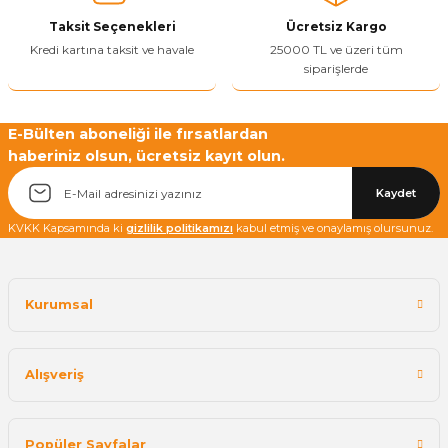
Ürün fiyatı diğer sitelerden daha pahalı.
Taksit Seçenekleri
Ücretsiz Kargo
Bu ürüne benzer farklı alternatifler olmalı.
Kredi kartına taksit ve havale
25000 TL ve üzeri tüm
siparişlerde
E-Bülten aboneliği ile fırsatlardan
haberiniz olsun, ücretsiz kayıt olun.
Yetkiliye Gönder
Kaydet
KVKK Kapsamında ki
gizlilik politikamızı
kabul etmiş ve onaylamış olursunuz.
Kurumsal
Alışveriş
Popüler Sayfalar