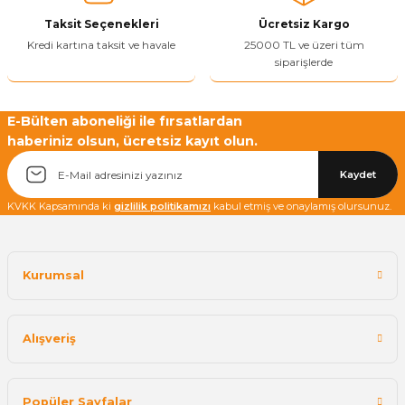
Ürün fiyatı diğer sitelerden daha pahalı.
Taksit Seçenekleri
Ücretsiz Kargo
Bu ürüne benzer farklı alternatifler olmalı.
Kredi kartına taksit ve havale
25000 TL ve üzeri tüm
siparişlerde
E-Bülten aboneliği ile fırsatlardan
haberiniz olsun, ücretsiz kayıt olun.
Yetkiliye Gönder
Kaydet
KVKK Kapsamında ki
gizlilik politikamızı
kabul etmiş ve onaylamış olursunuz.
Kurumsal
Alışveriş
Popüler Sayfalar