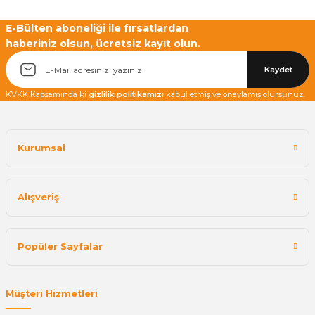
E-Bülten aboneliği ile fırsatlardan
haberiniz olsun, ücretsiz kayıt olun.
Yetkiliye Gönder
Kaydet
KVKK Kapsamında ki
gizlilik politikamızı
kabul etmiş ve onaylamış olursunuz.
Kurumsal
Alışveriş
Popüler Sayfalar
Müşteri Hizmetleri