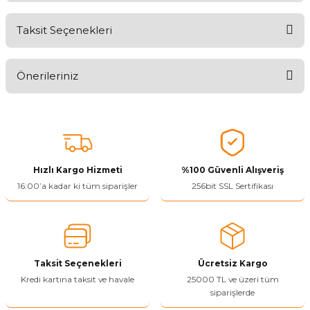
Taksit Seçenekleri
Aldığınız Ürünlerden Ne Derecede Memnun Kaldınız ?
Önerileriniz
Ürünü Değerlendir 😂😊😍😐🤔😡
Bu ürünün fiyat bilgisi, resim, ürün açıklamalarında ve diğer
konularda yetersiz gördüğünüz noktaları öneri formunu kullanarak
tarafımıza iletebilirsiniz.
Görüş ve önerileriniz için teşekkür ederiz.
Hızlı Kargo Hizmeti
%100 Güvenli Alışveriş
Ürün resmi kalitesiz, bozuk veya görüntülenemiyor.
16:00’a kadar ki tüm siparişler
256bit SSL Sertifikası
Ürün açıklamasında eksik bilgiler bulunuyor.
Ürün bilgilerinde hatalar bulunuyor.
Ürün fiyatı diğer sitelerden daha pahalı.
Taksit Seçenekleri
Ücretsiz Kargo
Bu ürüne benzer farklı alternatifler olmalı.
Kredi kartına taksit ve havale
25000 TL ve üzeri tüm
siparişlerde