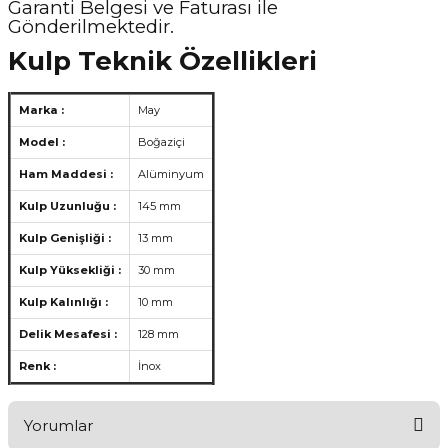
Garanti Belgesi ve Faturası ile
Gönderilmektedir.
Kulp Teknik Özellikleri
Marka :
May
Model :
Boğaziçi
Ham Maddesi :
Alüminyum
Kulp Uzunluğu :
145 mm
Kulp Genişliği :
13 mm
Kulp Yüksekliği :
30 mm
Kulp Kalınlığı :
10 mm
Delik Mesafesi :
128 mm
Renk :
İnox
Yorumlar