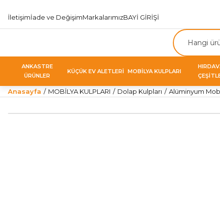
İletişim
İade ve Değişim
Markalarımız
BAYİ GİRİŞİ
ANKASTRE
HIRDA
KÜÇÜK EV ALETLERİ
MOBİLYA KULPLARI
ÜRÜNLER
ÇEŞİTL
Anasayfa
MOBİLYA KULPLARI
Dolap Kulpları
Alüminyum Mobil