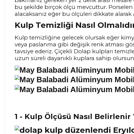
bakmanız gereken yer 2 delik arası mesafe
bu şekilde birçok ölçü mevcuttur. Porselen 
alacaksanız eğer bu ölçüleri dikkate alarak 
Kulp Temizliği Nasıl Olmalıdı
Kulp temizliğine gelecek olursak eğer kimya
veya paslanma gibi değişik renk atması gö
tavsiye ederiz. Çiçekli Dolap kulpları temiz
uzun süreli dayanıklı kuplara sahip olursu
1 - Kulp Ölçüsü Nasıl Belirlenir 