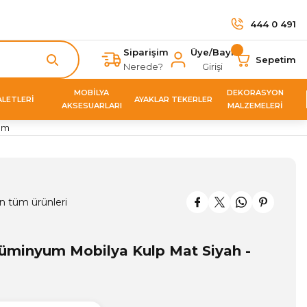
444 0 491
Siparişim
Üye/Bayi
Sepetim
Nerede?
Girişi
MOBİLYA
DEKORASYON
ALETLERİ
AYAKLAR TEKERLER
AKSESUARLARI
MALZEMELERİ
 mm
n tüm ürünleri
üminyum Mobilya Kulp Mat Siyah -