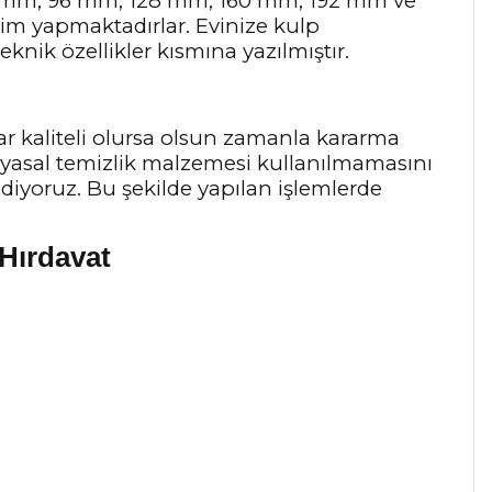
64 mm, 96 mm, 128 mm, 160 mm, 192 mm ve
tim yapmaktadırlar. Evinize kulp
knik özellikler kısmına yazılmıştır.
ar kaliteli olursa olsun zamanla kararma
myasal temizlik malzemesi kullanılmamasını
 ediyoruz. Bu şekilde yapılan işlemlerde