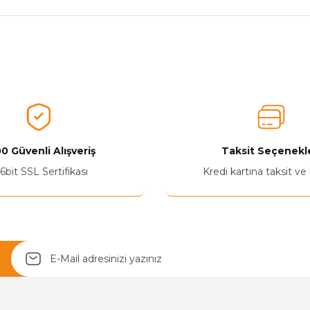
nularda yetersiz gördüğünüz noktaları öneri formunu kullanarak tarafımız
Aldığınız Ürünlerden Ne Derecede Memnun Kaldınız ?
Ürünü Değerlendir 😂😊😍😐🤔😡
0 Güvenli Alışveriş
Taksit Seçenekle
6bit SSL Sertifikası
Kredi kartına taksit ve
Yetkiliye Gönder