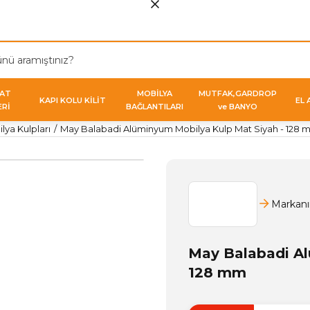
VAT
MOBİLYA
MUTFAK,GARDROP
KAPI KOLU KİLİT
EL 
ERİ
BAĞLANTILARI
ve BANYO
ya Kulpları
May Balabadi Alüminyum Mobilya Kulp Mat Siyah - 128
Markanı
May Balabadi Al
128 mm