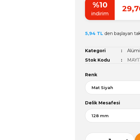
%10
29,7
indirim
5,94 TL
den başlayan taks
Kategori
Alümi
Stok Kodu
MAY1
Renk
Delik Mesafesi