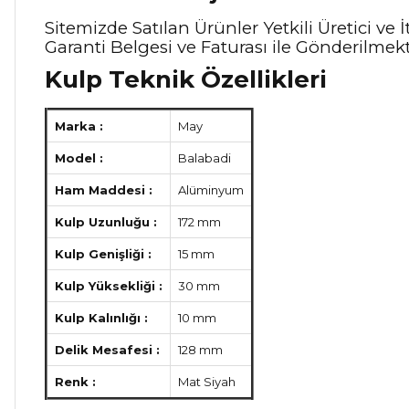
Sitemizde Satılan Ürünler Yetkili Üretici v
Garanti Belgesi ve Faturası ile Gönderilmekt
Kulp Teknik Özellikleri
Marka :
May
Model :
Balabadi
Ham Maddesi :
Alüminyum
Kulp Uzunluğu :
172 mm
Kulp Genişliği :
15 mm
Kulp Yüksekliği :
30 mm
Kulp Kalınlığı :
10 mm
Delik Mesafesi :
128 mm
Renk :
Mat Siyah