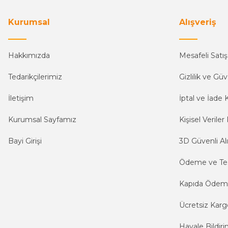
Kurumsal
Alışveriş
Hakkımızda
Mesafeli Satı
Tedarikçilerimiz
Gizlilik ve Güv
İletişim
İptal ve İade K
Kurumsal Sayfamız
Kişisel Veriler 
Bayi Girişi
3D Güvenli Alı
Ödeme ve Te
Kapıda Öde
Ücretsiz Karg
Havale Bildiri