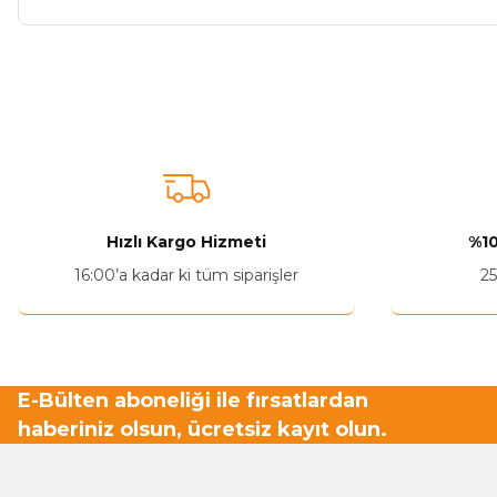
Bu ürünün fiyat bilgisi, resim, ürün açıklamalarında ve diğer ko
Görüş ve önerileriniz için teşekkür ederiz.
Ürün resmi kalitesiz, bozuk veya görüntülenemiyor.
Ürün açıklamasında eksik bilgiler bulunuyor.
Ürün bilgilerinde hatalar bulunuyor.
Hızlı Kargo Hizmeti
%10
Ürün fiyatı diğer sitelerden daha pahalı.
16:00’a kadar ki tüm siparişler
25
Bu ürüne benzer farklı alternatifler olmalı.
E-Bülten aboneliği ile fırsatlardan
haberiniz olsun, ücretsiz kayıt olun.