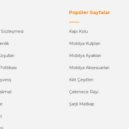
Popüler Sayfalar
ş Sözleşmesi
Kapı Kolu
enlik
Mobilya Kulpları
oşulları
Mobilya Ayakları
Politikası
Mobilya Aksesuarları
şveriş
Kilit Çeşitleri
slimat
Çekmece Rayı
me
Şarjlı Matkap
o
mi