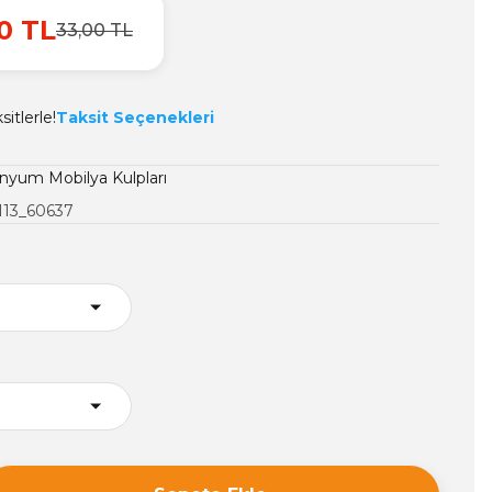
0 TL
33,00 TL
itlerle!
Taksit Seçenekleri
nyum Mobilya Kulpları
113_60637