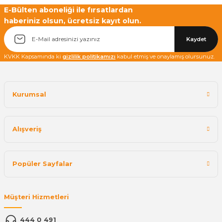
E-Bülten aboneliği ile fırsatlardan
haberiniz olsun, ücretsiz kayıt olun.
Yetkiliye Gönder
Kaydet
KVKK Kapsamında ki
gizlilik politikamızı
kabul etmiş ve onaylamış olursunuz.
Kurumsal
Alışveriş
Popüler Sayfalar
Müşteri Hizmetleri
444 0 491