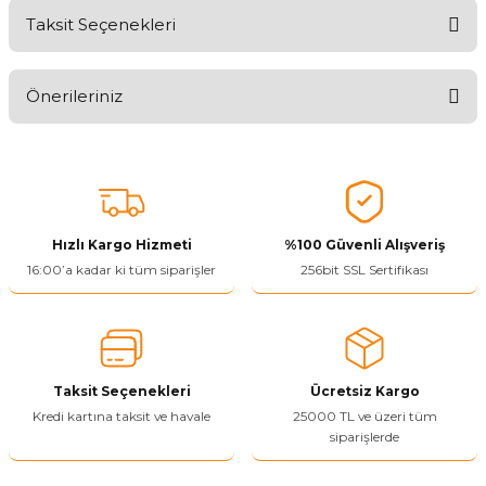
Taksit Seçenekleri
Aldığınız Ürünlerden Ne Derecede Memnun Kaldınız ?
Önerileriniz
Ürünü Değerlendir 😂😊😍😐🤔😡
Bu ürünün fiyat bilgisi, resim, ürün açıklamalarında ve diğer
konularda yetersiz gördüğünüz noktaları öneri formunu kullanarak
tarafımıza iletebilirsiniz.
Görüş ve önerileriniz için teşekkür ederiz.
Hızlı Kargo Hizmeti
%100 Güvenli Alışveriş
Ürün resmi kalitesiz, bozuk veya görüntülenemiyor.
16:00’a kadar ki tüm siparişler
256bit SSL Sertifikası
Ürün açıklamasında eksik bilgiler bulunuyor.
Ürün bilgilerinde hatalar bulunuyor.
Ürün fiyatı diğer sitelerden daha pahalı.
Taksit Seçenekleri
Ücretsiz Kargo
Bu ürüne benzer farklı alternatifler olmalı.
Kredi kartına taksit ve havale
25000 TL ve üzeri tüm
siparişlerde