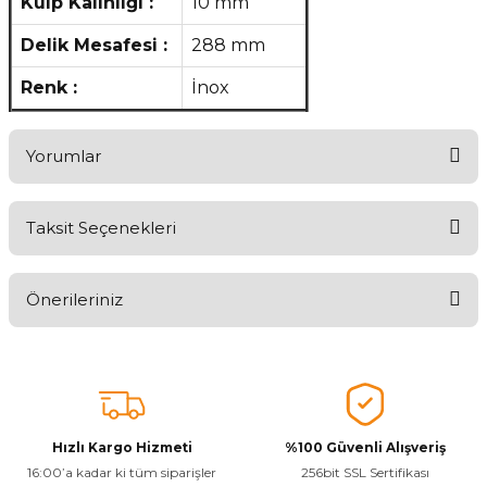
Kulp Kalınlığı :
10 mm
Delik Mesafesi :
288 mm
Renk :
İnox
Yorumlar
Taksit Seçenekleri
Aldığınız Ürünlerden Ne Derecede Memnun Kaldınız ?
Önerileriniz
Ürünü Değerlendir 😂😊😍😐🤔😡
Bu ürünün fiyat bilgisi, resim, ürün açıklamalarında ve diğer
konularda yetersiz gördüğünüz noktaları öneri formunu kullanarak
tarafımıza iletebilirsiniz.
Görüş ve önerileriniz için teşekkür ederiz.
Hızlı Kargo Hizmeti
%100 Güvenli Alışveriş
Ürün resmi kalitesiz, bozuk veya görüntülenemiyor.
16:00’a kadar ki tüm siparişler
256bit SSL Sertifikası