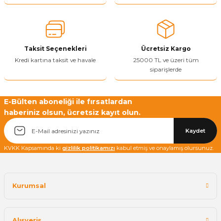
Ürün açıklamasında eksik bilgiler bulunuyor.
Ürün bilgilerinde hatalar bulunuyor.
Ürün fiyatı diğer sitelerden daha pahalı.
Taksit Seçenekleri
Ücretsiz Kargo
Bu ürüne benzer farklı alternatifler olmalı.
Kredi kartına taksit ve havale
25000 TL ve üzeri tüm
siparişlerde
E-Bülten aboneliği ile fırsatlardan
haberiniz olsun, ücretsiz kayıt olun.
Yetkiliye Gönder
Kaydet
KVKK Kapsamında ki
gizlilik politikamızı
kabul etmiş ve onaylamış olursunuz.
Kurumsal
Alışveriş