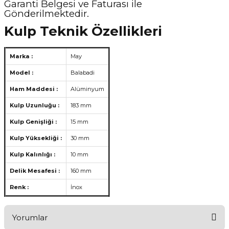
Garanti Belgesi ve Faturası ile
Gönderilmektedir.
Kulp Teknik Özellikleri
Marka :
May
Model :
Balabadi
Ham Maddesi :
Alüminyum
Kulp Uzunluğu :
183 mm
Kulp Genişliği :
15 mm
Kulp Yüksekliği :
30 mm
Kulp Kalınlığı :
10 mm
Delik Mesafesi :
160 mm
Renk :
İnox
Yorumlar