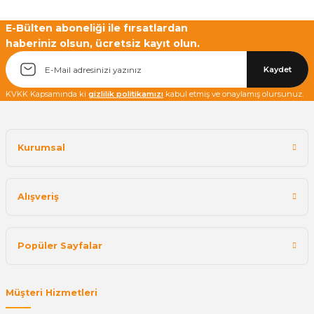
E-Bülten aboneliği ile fırsatlardan
haberiniz olsun, ücretsiz kayıt olun.
Yetkiliye Gönder
Kaydet
KVKK Kapsamında ki
gizlilik politikamızı
kabul etmiş ve onaylamış olursunuz.
Kurumsal
Alışveriş
Popüler Sayfalar
Müşteri Hizmetleri