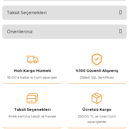
Taksit Seçenekleri
Aldığınız Ürünlerden Ne Derecede Memnun Kaldınız ?
Önerileriniz
Ürünü Değerlendir 😂😊😍😐🤔😡
Bu ürünün fiyat bilgisi, resim, ürün açıklamalarında ve diğer
konularda yetersiz gördüğünüz noktaları öneri formunu kullanarak
tarafımıza iletebilirsiniz.
Görüş ve önerileriniz için teşekkür ederiz.
Hızlı Kargo Hizmeti
%100 Güvenli Alışveriş
Ürün resmi kalitesiz, bozuk veya görüntülenemiyor.
16:00’a kadar ki tüm siparişler
256bit SSL Sertifikası
Ürün açıklamasında eksik bilgiler bulunuyor.
Ürün bilgilerinde hatalar bulunuyor.
Ürün fiyatı diğer sitelerden daha pahalı.
Taksit Seçenekleri
Ücretsiz Kargo
Bu ürüne benzer farklı alternatifler olmalı.
Kredi kartına taksit ve havale
25000 TL ve üzeri tüm
siparişlerde