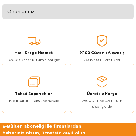
Önerileriniz
Ürünü Değerlendir 😂😊😍😐🤔😡
Bu ürünün fiyat bilgisi, resim, ürün açıklamalarında ve diğer
konularda yetersiz gördüğünüz noktaları öneri formunu kullanarak
tarafımıza iletebilirsiniz.
Görüş ve önerileriniz için teşekkür ederiz.
Hızlı Kargo Hizmeti
%100 Güvenli Alışveriş
Ürün resmi kalitesiz, bozuk veya görüntülenemiyor.
16:00’a kadar ki tüm siparişler
256bit SSL Sertifikası
Ürün açıklamasında eksik bilgiler bulunuyor.
Ürün bilgilerinde hatalar bulunuyor.
Ürün fiyatı diğer sitelerden daha pahalı.
Taksit Seçenekleri
Ücretsiz Kargo
Bu ürüne benzer farklı alternatifler olmalı.
Kredi kartına taksit ve havale
25000 TL ve üzeri tüm
siparişlerde
E-Bülten aboneliği ile fırsatlardan
haberiniz olsun, ücretsiz kayıt olun.
Yetkiliye Gönder