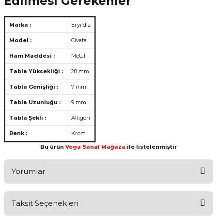
Edilmesi Gerekenler
Marka :
Eryıldız
Model :
Civata
Ham Maddesi :
Metal
Tabla Yüksekliği :
28 mm
Tabla Genişliği :
7 mm
Tabla Uzunluğu :
9 mm
Tabla Şekli :
Altıgen
Renk :
Krom
Bu ürün
Vega Sanal Mağaza
ile listelenmiştir
Yorumlar
Taksit Seçenekleri
Aldığınız Ürünlerden Ne Derecede Memnun Kaldınız ?