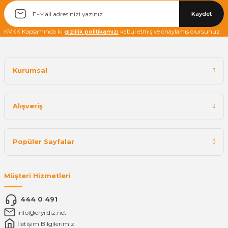
Kaydet
KVKK Kapsamında ki
gizlilik politikamızı
kabul etmiş ve onaylamış olursunuz.
Kurumsal
Alışveriş
Popüler Sayfalar
Müşteri Hizmetleri
444 0 491
info@eryildiz.net
İletişim Bilgilerimiz