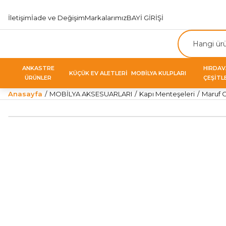
İletişim
İade ve Değişim
Markalarımız
BAYİ GİRİŞİ
ANKASTRE
HIRDA
KÜÇÜK EV ALETLERİ
MOBİLYA KULPLARI
ÜRÜNLER
ÇEŞİTL
Anasayfa
MOBİLYA AKSESUARLARI
Kapı Menteşeleri
Maruf C