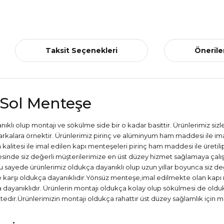
Taksit Seçenekleri
Önerile
 Sol Menteşe
ıklı olup montajı ve sökülme side bir o kadar basittir. Ürünlerimiz si
arkalara örnektir. Ürünlerimiz pirinç ve alüminyum ham maddesi ile im
itesi ile imal edilen kapı menteşeleri pirinç ham maddesi ile üretilip
inde siz değerli müşterilerimize en üst düzey hizmet sağlamaya çalışm
sayede ürünlerimiz oldukça dayanıklı olup uzun yıllar boyunca siz de
ye karşı oldukça dayanıklıdır.Yönsüz menteşe,imal edilmekte olan ka
ça dayanıklıdır. Ürünlerin montajı oldukça kolay olup sökülmesi de olduk
edir.Ürünlerimizin montajı oldukça rahattır üst düzey sağlamlık için m