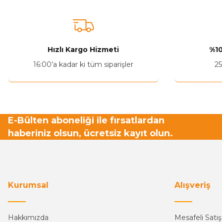
Ürün resmi kalitesiz, bozuk veya görüntülenemiyor.
Ürün açıklamasında eksik bilgiler bulunuyor.
Ürün bilgilerinde hatalar bulunuyor.
Hızlı Kargo Hizmeti
%10
Ürün fiyatı diğer sitelerden daha pahalı.
16:00’a kadar ki tüm siparişler
25
Bu ürüne benzer farklı alternatifler olmalı.
E-Bülten aboneliği ile fırsatlardan
haberiniz olsun, ücretsiz kayıt olun.
Kurumsal
Alışveriş
Hakkımızda
Mesafeli Satı