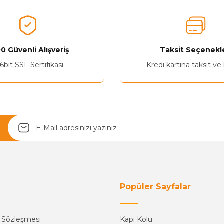
Ürünü Değerlendir 😂😊😍😐🤔😡
0 Güvenli Alışveriş
Taksit Seçenekle
6bit SSL Sertifikası
Kredi kartına taksit ve
Yetkiliye Gönder
Popüler Sayfalar
ş Sözleşmesi
Kapı Kolu