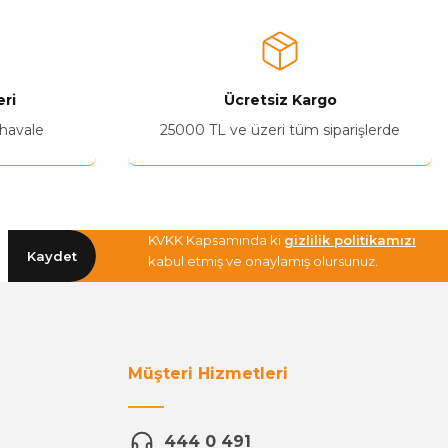
ri
Ücretsiz Kargo
 havale
25000 TL ve üzeri tüm siparişlerde
KVKK Kapsamında ki
gizlilik politikamızı
Kaydet
kabul etmiş ve onaylamış olursunuz.
Müşteri Hizmetleri
444 0 491