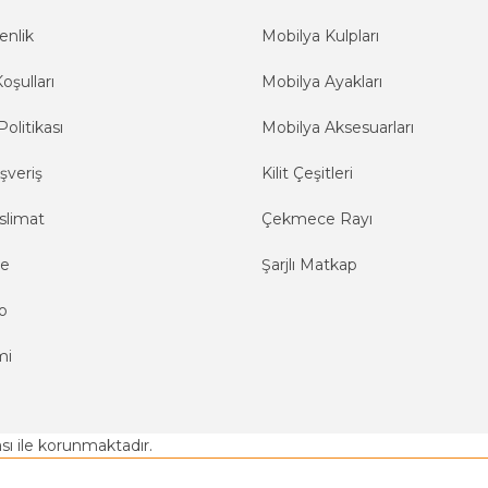
enlik
Mobilya Kulpları
oşulları
Mobilya Ayakları
Politikası
Mobilya Aksesuarları
şveriş
Kilit Çeşitleri
slimat
Çekmece Rayı
me
Şarjlı Matkap
o
mi
kası ile korunmaktadır.