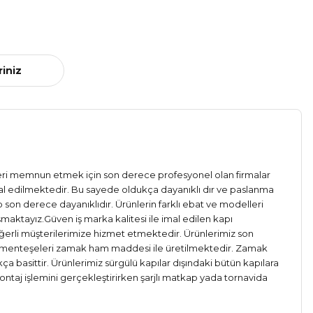
riniz
zleri memnun etmek için son derece profesyonel olan firmalar
al edilmektedir. Bu sayede oldukça dayanıklı dır ve paslanma
 son derece dayanıklıdır. Ürünlerin farklı ebat ve modelleri
aktayız.Güven iş marka kalitesi ile imal edilen kapı
ğerli müşterilerimize hizmet etmektedir. Ürünlerimiz son
pı menteşeleri zamak ham maddesi ile üretilmektedir. Zamak
ça basittir. Ürünlerimiz sürgülü kapılar dışındaki bütün kapılara
ontaj işlemini gerçekleştirirken şarjlı matkap yada tornavida