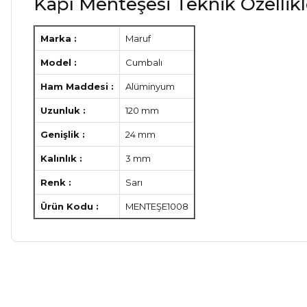
Kapı Menteşesi Teknik Özellikl
Marka :
Maruf
Model :
Cumbalı
Ham Maddesi :
Alüminyum
Uzunluk :
120 mm
Genişlik :
24 mm
Kalınlık :
3 mm
Renk :
Sarı
Ürün Kodu :
MENTEŞE1008
Bu ürünün fiyat bilgisi, resim, ürün açıklamalarında ve diğer ko
Görüş ve önerileriniz için teşekkür ederiz.