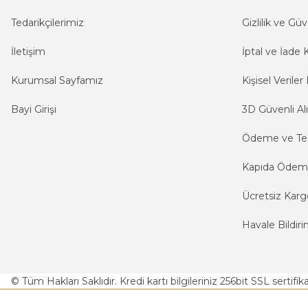
Tedarikçilerimiz
Gizlilik ve Güv
İletişim
İptal ve İade K
Kurumsal Sayfamız
Kişisel Veriler 
Bayi Girişi
3D Güvenli Alı
Ödeme ve Te
Kapıda Öde
Ücretsiz Karg
Havale Bildiri
© Tüm Hakları Saklıdır. Kredi kartı bilgileriniz 256bit SSL sertifi