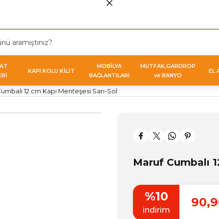
VAT
MOBİLYA
MUTFAK,GARDROP
KAPI KOLU KİLİT
EL 
ERİ
BAĞLANTILARI
ve BANYO
umbalı 12 cm Kapı Menteşesi Sarı-Sol
Maruf Cumbalı 1
%10
90,9
indirim