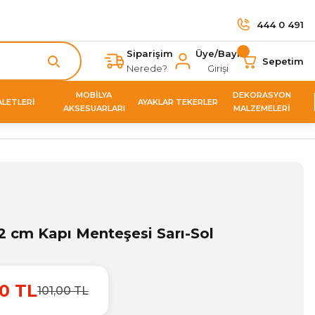
444 0 491
Siparişim
Üye/Bayi
Sepetim
Nerede?
Girişi
MOBİLYA
DEKORASYON
ALETLERİ
AYAKLAR TEKERLER
AKSESUARLARI
MALZEMELERİ
2 cm Kapı Menteşesi Sarı-Sol
0 TL
101,00 TL