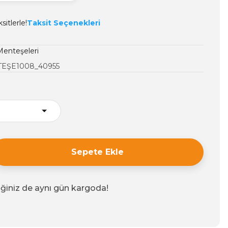
itlerle!
Taksit Seçenekleri
Menteşeleri
EŞE1008_40955
Sepete Ekle
iğiniz de aynı gün kargoda!