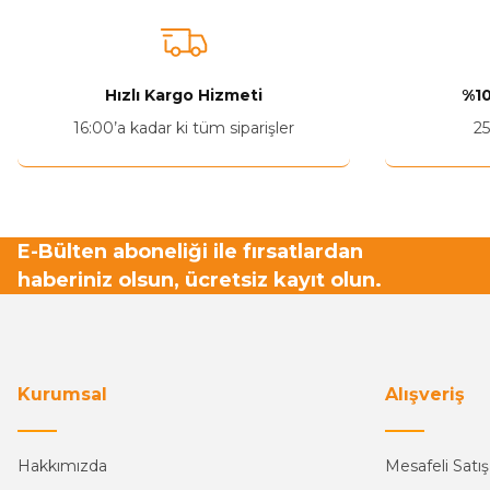
Hızlı Kargo Hizmeti
%10
16:00’a kadar ki tüm siparişler
25
E-Bülten aboneliği ile fırsatlardan
haberiniz olsun, ücretsiz kayıt olun.
Kurumsal
Alışveriş
Hakkımızda
Mesafeli Satı