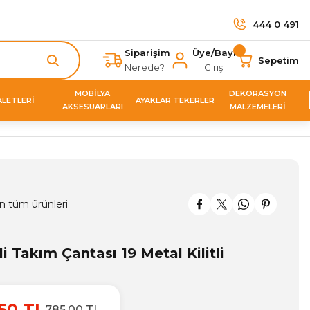
444 0 491
Siparişim
Üye/Bayi
Sepetim
Nerede?
Girişi
MOBİLYA
DEKORASYON
ALETLERİ
AYAKLAR TEKERLER
AKSESUARLARI
MALZEMELERİ
n tüm ürünleri
i Takım Çantası 19 Metal Kilitli
50 TL
785,00 TL