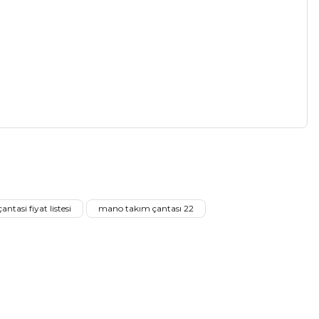
a iletebilirsiniz.
tasi fiyat listesi
mano takım çantası 22