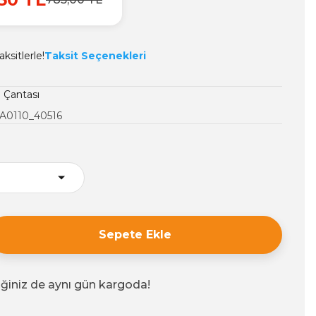
ksitlerle!
Taksit Seçenekleri
 Çantası
A0110_40516
Sepete Ekle
iğiniz de aynı gün kargoda!