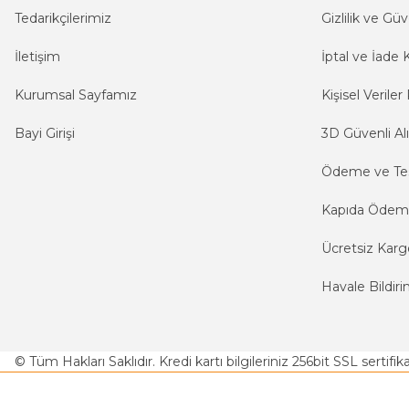
Tedarikçilerimiz
Gizlilik ve Güv
İletişim
İptal ve İade K
Kurumsal Sayfamız
Kişisel Veriler 
Bayi Girişi
3D Güvenli Alı
Ödeme ve Te
Kapıda Öde
Ücretsiz Karg
Havale Bildiri
© Tüm Hakları Saklıdır. Kredi kartı bilgileriniz 256bit SSL sertifi