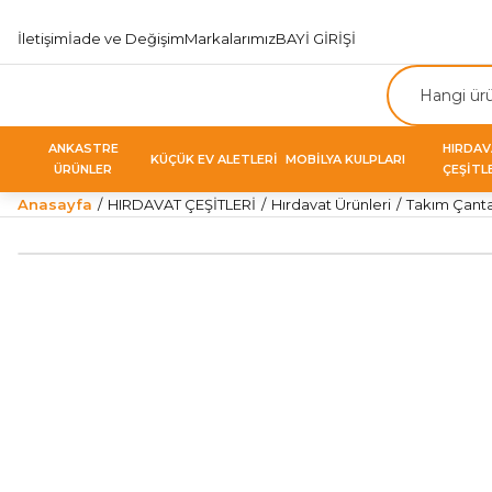
İletişim
İade ve Değişim
Markalarımız
BAYİ GİRİŞİ
ANKASTRE
HIRDA
KÜÇÜK EV ALETLERİ
MOBİLYA KULPLARI
ÜRÜNLER
ÇEŞİTL
Anasayfa
HIRDAVAT ÇEŞİTLERİ
Hırdavat Ürünleri
Takım Çanta