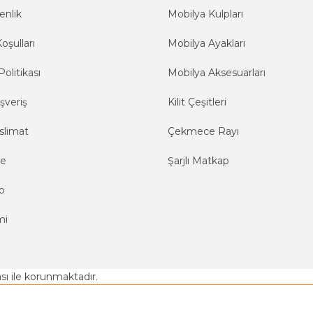
enlik
Mobilya Kulpları
oşulları
Mobilya Ayakları
Politikası
Mobilya Aksesuarları
şveriş
Kilit Çeşitleri
slimat
Çekmece Rayı
me
Şarjlı Matkap
o
mi
kası ile korunmaktadır.