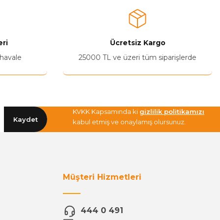
ri
Ücretsiz Kargo
 havale
25000 TL ve üzeri tüm siparişlerde
KVKK Kapsamında ki
gizlilik politikamızı
Kaydet
kabul etmiş ve onaylamış olursunuz.
Müşteri Hizmetleri
444 0 491