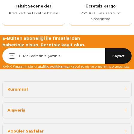
Taksit Seçenekleri
Ücretsiz Kargo
Bu ürüne benzer farklı alternatifler olmalı.
Kredi kartına taksit ve havale
25000 TL ve üzeri tüm
siparişlerde
E-Bülten aboneliği ile fırsatlardan
haberiniz olsun, ücretsiz kayıt olun.
Yetkiliye Gönder
Kaydet
KVKK Kapsamında ki
gizlilik politikamızı
kabul etmiş ve onaylamış olursunuz.
Kurumsal
Alışveriş
Popüler Sayfalar