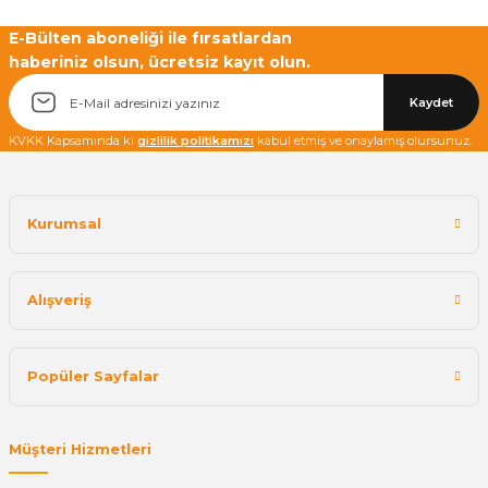
E-Bülten aboneliği ile fırsatlardan
haberiniz olsun, ücretsiz kayıt olun.
Yetkiliye Gönder
Kaydet
KVKK Kapsamında ki
gizlilik politikamızı
kabul etmiş ve onaylamış olursunuz.
Kurumsal
Alışveriş
Popüler Sayfalar
Müşteri Hizmetleri