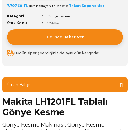
7.797,60 TL
den başlayan taksitlerle!
Taksit Seçenekleri
ivi
k Bağlantıları
arı
aları
Panç Çeşitleri
Hobi Yapıştırıcıları
Oda ve Wc Kapı Kilidi
Köşe Sepetler
Pantolonluk
Köpük Tabancası
Sehba Ayakları
Kategori
Gönye Testere
leri
ı
Piton Askı
Pano ve Kapak Kilitleri
Sabunluk
Pense
Vitrin Ara Ayakları
Stok Kodu
58404
Çubuğu ve Aparatları
ancası
Streç
Sandık Kilitleri
Tuvalet Kağıtlılığı
Silikon Tabancası
Gelince Haber Ver
arı
itleri
sı
Takım Çantası
Tornavida Çeşitleri
Bugün sipariş verdiğiniz de aynı gün kargoda!
Sprey Ürünleri
ası
Zımba Teli
Zımpara Çeşitleri
Ürün Bilgisi
Makita LH1201FL Tablalı
Gönye Kesme
Gönye Kesme Makinası, Gönye Kesme