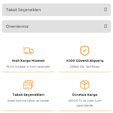
Taksit Seçenekleri
Aldığınız Ürünlerden Ne Derecede Memnun Kaldınız ?
Önerileriniz
Ürünü Değerlendir 😂😊😍😐🤔😡
Bu ürünün fiyat bilgisi, resim, ürün açıklamalarında ve diğer
konularda yetersiz gördüğünüz noktaları öneri formunu kullanarak
tarafımıza iletebilirsiniz.
Görüş ve önerileriniz için teşekkür ederiz.
Hızlı Kargo Hizmeti
%100 Güvenli Alışveriş
Ürün resmi kalitesiz, bozuk veya görüntülenemiyor.
16:00’a kadar ki tüm siparişler
256bit SSL Sertifikası
Ürün açıklamasında eksik bilgiler bulunuyor.
Ürün bilgilerinde hatalar bulunuyor.
Ürün fiyatı diğer sitelerden daha pahalı.
Taksit Seçenekleri
Ücretsiz Kargo
Bu ürüne benzer farklı alternatifler olmalı.
Kredi kartına taksit ve havale
25000 TL ve üzeri tüm
siparişlerde