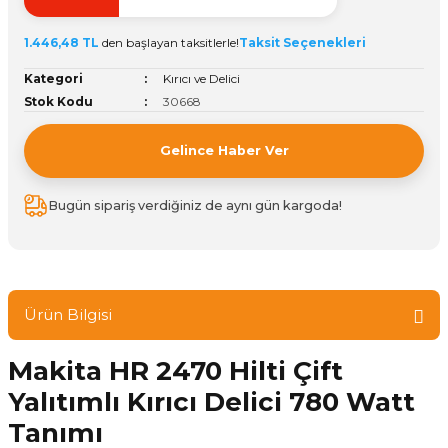
ivi
k Bağlantıları
arı
aları
Panç Çeşitleri
Hobi Yapıştırıcıları
Oda ve Wc Kapı Kilidi
Köşe Sepetler
Pantolonluk
Köpük Tabancası
Sehba Ayakları
1.446,48 TL
den başlayan taksitlerle!
Taksit Seçenekleri
leri
ı
Piton Askı
Pano ve Kapak Kilitleri
Sabunluk
Pense
Vitrin Ara Ayakları
Kategori
Kırıcı ve Delici
Stok Kodu
30668
Çubuğu ve Aparatları
ancası
Streç
Sandık Kilitleri
Tuvalet Kağıtlılığı
Silikon Tabancası
Gelince Haber Ver
arı
itleri
sı
Takım Çantası
Tornavida Çeşitleri
Bugün sipariş verdiğiniz de aynı gün kargoda!
Sprey Ürünleri
ası
Zımba Teli
Zımpara Çeşitleri
Ürün Bilgisi
Makita HR 2470 Hilti Çift
Yalıtımlı Kırıcı Delici 780 Watt
Tanımı