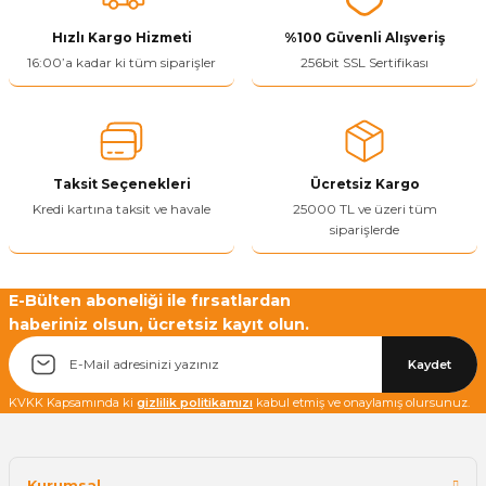
Bu ürüne benzer farklı alternatifler olmalı.
Hızlı Kargo Hizmeti
%100 Güvenli Alışveriş
16:00’a kadar ki tüm siparişler
256bit SSL Sertifikası
Yetkiliye Gönder
Taksit Seçenekleri
Ücretsiz Kargo
Kredi kartına taksit ve havale
25000 TL ve üzeri tüm
siparişlerde
E-Bülten aboneliği ile fırsatlardan
haberiniz olsun, ücretsiz kayıt olun.
Kaydet
KVKK Kapsamında ki
gizlilik politikamızı
kabul etmiş ve onaylamış olursunuz.
Kurumsal