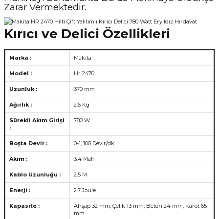
Zarar Vermektedir.
Kırıcı ve Delici Özellikleri
Marka :
Makita
Model :
Hr 2470
Uzunluk :
370 mm
Ağırlık :
2.6 Kg
Sürekli Akım Girişi
780 W
:
Boşta Devir :
0-1, 100 Devir/dk
Akım :
3.4 Mah
Kablo Uzunluğu :
2.5 M
Enerji :
2.7 Joule
Kapasite :
Ahşap 32 mm, Çelik 13 mm, Beton 24 mm, Karot 65
mm