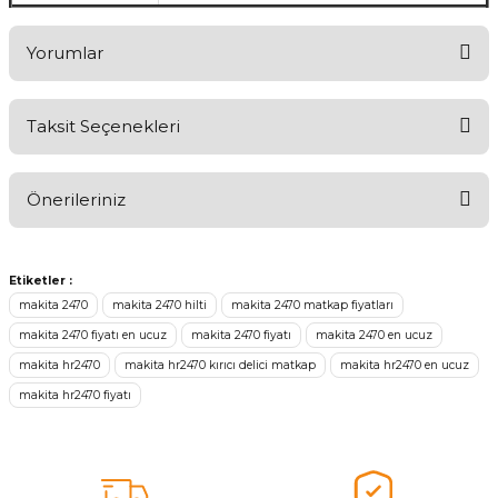
Yorumlar
Taksit Seçenekleri
Aldığınız Ürünlerden Ne Derecede Memnun Kaldınız ?
Önerileriniz
Ürünü Değerlendir 😂😊😍😐🤔😡
Bu ürünün fiyat bilgisi, resim, ürün açıklamalarında ve diğer
konularda yetersiz gördüğünüz noktaları öneri formunu kullanarak
Etiketler :
tarafımıza iletebilirsiniz.
makita 2470
makita 2470 hilti
makita 2470 matkap fiyatları
Görüş ve önerileriniz için teşekkür ederiz.
makita 2470 fiyatı en ucuz
makita 2470 fiyatı
makita 2470 en ucuz
makita hr2470
makita hr2470 kırıcı delici matkap
makita hr2470 en ucuz
Ürün resmi kalitesiz, bozuk veya görüntülenemiyor.
makita hr2470 fiyatı
Ürün açıklamasında eksik bilgiler bulunuyor.
Ürün bilgilerinde hatalar bulunuyor.
Ürün fiyatı diğer sitelerden daha pahalı.