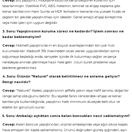
Cevap:
Bu yapıştırıcı, mobilya endüstrisinde profesyonel kullanım için
tasarlanmıştır. Özellikle PVC, ABS, melamin, laminat ve ahşap kaplama gibi
kenar bantlarının Ham Sunta ve MDF levhaların kenarlarına yüksek hızda ve
sağlam bir şekilde yapıştırılması için idealdir. Genel amaçlı ahşap birleştirme
veya hobi işleri için uygun değildir.
3. Soru: Yapıştırıcının kuruma süresi ne kadardır? İşlem sonrası ne
kadar beklemeliyim?
Cevap:
Hotmelt yapıştırıcıların en büyük avantajlarından biri çok hızlı
kurumalarıdır. Madwolf 319, makineden sıcak olarak uygulandıktan sonra
soğumaya başladığı anda, saniyeler içinde ilk tutunmayı sağlar ve parça
neredeyse anında işlenmeye hazır hale gelir. Uzun süreli presleme veya
bekleme gerektirmez.
4. Soru: Ürünün "Naturel" olarak belirtilmesi ne anlama geliyor?
Rengi nasıldır?
Cevap:
"Naturel" ifadesi, yapıştırıcının şeffafa yakın veya hafif sarımsı, doğal bir
renge sahip olduğunu belirtir. Bu sayede farklı renklerdeki ahşap ve kenar
bantlarıyla kullanıldığında, yapıştırıcı hattı minimum düzeyde belli olur ve
estetik bir görünüm sunar.
5. Soru: Ambalajı açtıktan sonra kalan boncukları nasıl saklamalıyım?
Cevap:
Kalan boncuk yapıştırıcıları, orijinal ambalajında veya ağzı sıkıca kapalı,
hava almayan bir kapta saklamalısınız. Ürünü doğrudan güneş ışığından, aşırı