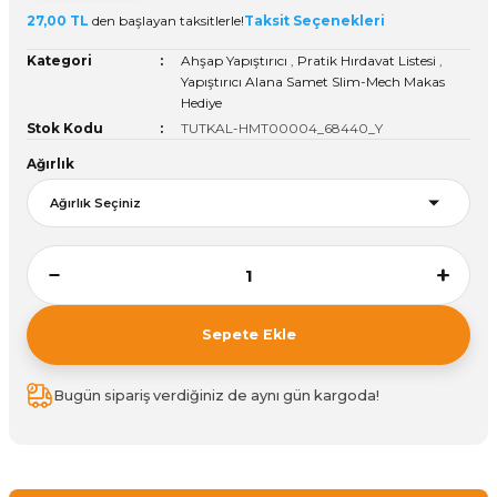
27,00 TL
den başlayan taksitlerle!
Taksit Seçenekleri
ivi
k Bağlantıları
arı
aları
Panç Çeşitleri
Hobi Yapıştırıcıları
Oda ve Wc Kapı Kilidi
Köşe Sepetler
Pantolonluk
Köpük Tabancası
Sehba Ayakları
Kategori
Ahşap Yapıştırıcı
,
Pratik Hırdavat Listesi
,
leri
ı
Piton Askı
Pano ve Kapak Kilitleri
Sabunluk
Pense
Vitrin Ara Ayakları
Yapıştırıcı Alana Samet Slim-Mech Makas
Hediye
Stok Kodu
TUTKAL-HMT00004_68440_Y
Çubuğu ve Aparatları
ancası
Streç
Sandık Kilitleri
Tuvalet Kağıtlılığı
Silikon Tabancası
Ağırlık
arı
itleri
sı
Takım Çantası
Tornavida Çeşitleri
Sprey Ürünleri
ası
Zımba Teli
Zımpara Çeşitleri
Sepete Ekle
Bugün sipariş verdiğiniz de aynı gün kargoda!