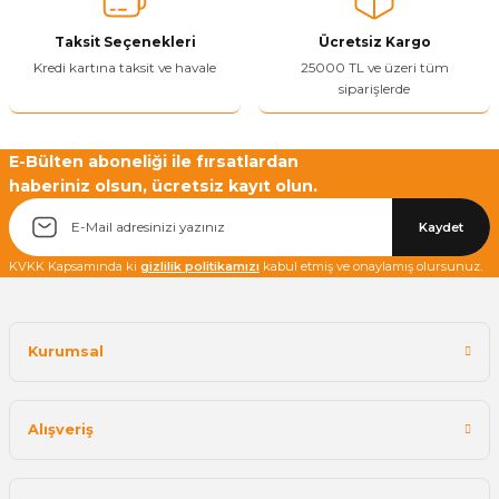
Ürün fiyatı diğer sitelerden daha pahalı.
Taksit Seçenekleri
Ücretsiz Kargo
Bu ürüne benzer farklı alternatifler olmalı.
Kredi kartına taksit ve havale
25000 TL ve üzeri tüm
siparişlerde
E-Bülten aboneliği ile fırsatlardan
haberiniz olsun, ücretsiz kayıt olun.
Yetkiliye Gönder
Kaydet
KVKK Kapsamında ki
gizlilik politikamızı
kabul etmiş ve onaylamış olursunuz.
Kurumsal
Alışveriş