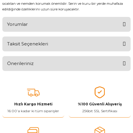
sıcaktan ve nemden korumak önemlidir. Serin ve kuru bir yerde muhafaza
edildiğinde özelliklerini uzun süre koruyacaktır.
Yorumlar
Taksit Seçenekleri
Aldığınız Ürünlerden Ne Derecede Memnun Kaldınız ?
Önerileriniz
Ürünü Değerlendir 😂😊😍😐🤔😡
Bu ürünün fiyat bilgisi, resim, ürün açıklamalarında ve diğer
konularda yetersiz gördüğünüz noktaları öneri formunu kullanarak
tarafımıza iletebilirsiniz.
Görüş ve önerileriniz için teşekkür ederiz.
Hızlı Kargo Hizmeti
%100 Güvenli Alışveriş
Ürün resmi kalitesiz, bozuk veya görüntülenemiyor.
16:00’a kadar ki tüm siparişler
256bit SSL Sertifikası
Ürün açıklamasında eksik bilgiler bulunuyor.
Ürün bilgilerinde hatalar bulunuyor.