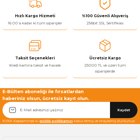
tarafımıza iletebilirsiniz.
Görüş ve önerileriniz için teşekkür ederiz.
Hızlı Kargo Hizmeti
%100 Güvenli Alışveriş
Ürün resmi kalitesiz, bozuk veya görüntülenemiyor.
16:00’a kadar ki tüm siparişler
256bit SSL Sertifikası
Ürün açıklamasında eksik bilgiler bulunuyor.
Ürün bilgilerinde hatalar bulunuyor.
Ürün fiyatı diğer sitelerden daha pahalı.
Taksit Seçenekleri
Ücretsiz Kargo
Bu ürüne benzer farklı alternatifler olmalı.
Kredi kartına taksit ve havale
25000 TL ve üzeri tüm
siparişlerde
E-Bülten aboneliği ile fırsatlardan
haberiniz olsun, ücretsiz kayıt olun.
Yetkiliye Gönder
Kaydet
KVKK Kapsamında ki
gizlilik politikamızı
kabul etmiş ve onaylamış olursunuz.