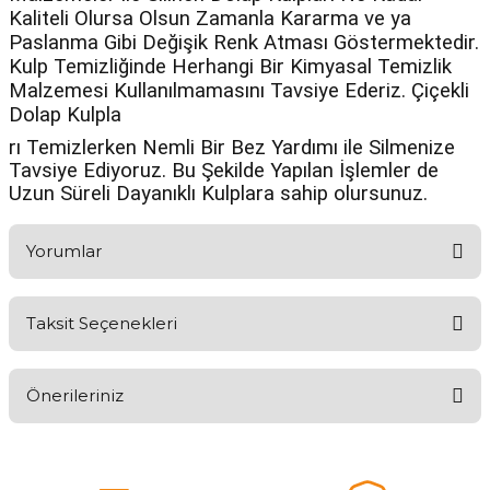
Kaliteli Olursa Olsun Zamanla Kararma ve ya
Paslanma Gibi Değişik Renk Atması Göstermektedir.
Kulp Temizliğinde Herhangi Bir Kimyasal Temizlik
Malzemesi Kullanılmamasını Tavsiye Ederiz. Çiçekli
Dolap Kulpla
rı Temizlerken Nemli Bir Bez Yardımı ile Silmenize
Tavsiye Ediyoruz. Bu Şekilde Yapılan İşlemler de
Uzun Süreli Dayanıklı Kulplara sahip olursunuz.
Yorumlar
Taksit Seçenekleri
Aldığınız Ürünlerden Ne Derecede Memnun Kaldınız ?
Önerileriniz
Ürünü Değerlendir 😂😊😍😐🤔😡
Bu ürünün fiyat bilgisi, resim, ürün açıklamalarında ve diğer
konularda yetersiz gördüğünüz noktaları öneri formunu kullanarak