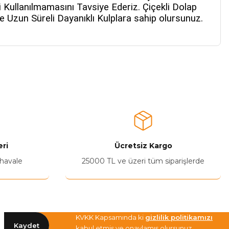
Kullanılmamasını Tavsiye Ederiz. Çiçekli Dolap
e Uzun Süreli Dayanıklı Kulplara sahip olursunuz.
a iletebilirsiniz.
ri
Ücretsiz Kargo
 havale
25000 TL ve üzeri tüm siparişlerde
KVKK Kapsamında ki
gizlilik politikamızı
Kaydet
kabul etmiş ve onaylamış olursunuz.