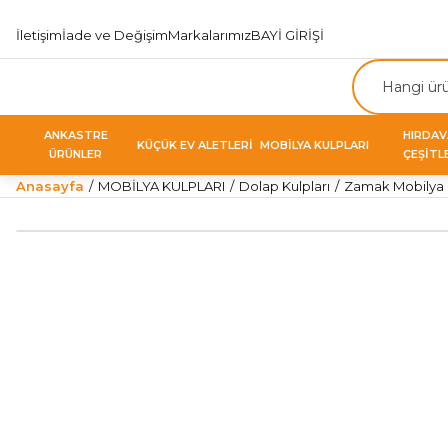
İletişim
İade ve Değişim
Markalarımız
BAYİ GİRİŞİ
ANKASTRE
HIRDA
KÜÇÜK EV ALETLERİ
MOBİLYA KULPLARI
ÜRÜNLER
ÇEŞİTL
Anasayfa
MOBİLYA KULPLARI
Dolap Kulpları
Zamak Mobilya K