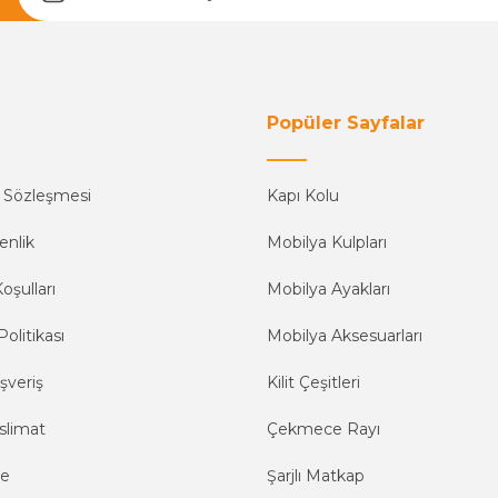
Yetkiliye Gönder
Popüler Sayfalar
ş Sözleşmesi
Kapı Kolu
enlik
Mobilya Kulpları
oşulları
Mobilya Ayakları
Politikası
Mobilya Aksesuarları
şveriş
Kilit Çeşitleri
slimat
Çekmece Rayı
me
Şarjlı Matkap