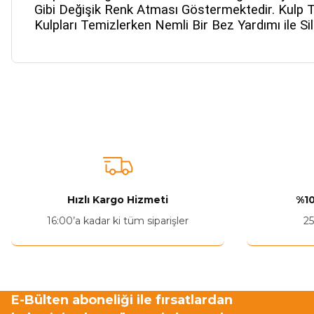
Gibi Değişik Renk Atması Göstermektedir. Kulp T
Kulpla
rı Temizlerken Nemli Bir Bez Yardımı ile S
Bu ürünün fiyat bilgisi, resim, ürün açıklamalarında ve diğer ko
Görüş ve önerileriniz için teşekkür ederiz.
Ürün resmi kalitesiz, bozuk veya görüntülenemiyor.
Ürün açıklamasında eksik bilgiler bulunuyor.
Ürün bilgilerinde hatalar bulunuyor.
Hızlı Kargo Hizmeti
%10
Ürün fiyatı diğer sitelerden daha pahalı.
16:00’a kadar ki tüm siparişler
25
Bu ürüne benzer farklı alternatifler olmalı.
E-Bülten aboneliği ile fırsatlardan