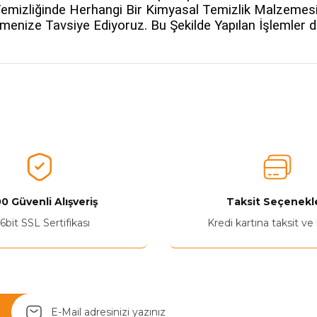
emizliğinde Herhangi Bir Kimyasal Temizlik Malzemesi 
ilmenize Tavsiye Ediyoruz. Bu Şekilde Yapılan İşlemler d
nularda yetersiz gördüğünüz noktaları öneri formunu kullanarak tarafımız
Aldığınız Ürünlerden Ne Derecede Memnun Kaldınız ?
Ürünü Değerlendir 😂😊😍😐🤔😡
0 Güvenli Alışveriş
Taksit Seçenekle
6bit SSL Sertifikası
Kredi kartına taksit ve