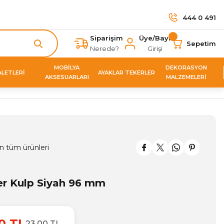
444 0 491
Siparişim
Üye/Bayi
Sepetim
Nerede?
Girişi
MOBİLYA
DEKORASYON
ALETLERİ
AYAKLAR TEKERLER
AKSESUARLARI
MALZEMELERİ
n tüm ürünleri
er Kulp Siyah 96 mm
0 TL
23,00 TL