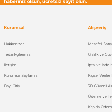
haberiniz olsun, ücretsiz kayıt olun.
Kurumsal
Alışveriş
Hakkımızda
Mesafeli Satı
Tedarikçilerimiz
Gizlilik ve Güv
İletişim
İptal ve İade K
Kurumsal Sayfamız
Kişisel Veriler 
Bayi Girişi
3D Güvenli Alı
Ödeme ve Te
Kapıda Öde