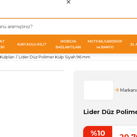
VAT
MOBİLYA
MUTFAK,GARDROP
KAPI KOLU KİLİT
EL 
ERİ
BAĞLANTILARI
ve BANYO
ulpları
Lider Düz Polimer Kulp Siyah 96 mm
Markanı
Lider Düz Polim
%10
20,7