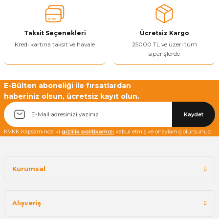
Ürün bilgilerinde hatalar bulunuyor.
Ürün fiyatı diğer sitelerden daha pahalı.
Taksit Seçenekleri
Ücretsiz Kargo
Bu ürüne benzer farklı alternatifler olmalı.
Kredi kartına taksit ve havale
25000 TL ve üzeri tüm
siparişlerde
E-Bülten aboneliği ile fırsatlardan
haberiniz olsun, ücretsiz kayıt olun.
Yetkiliye Gönder
Kaydet
KVKK Kapsamında ki
gizlilik politikamızı
kabul etmiş ve onaylamış olursunuz.
Kurumsal
Alışveriş