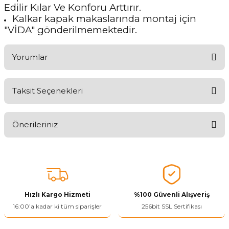
Edilir Kılar Ve Konforu Arttırır.
Kalkar kapak makaslarında montaj için
"VİDA" gönderilmemektedir.
Yorumlar
Taksit Seçenekleri
Aldığınız Ürünlerden Ne Derecede Memnun Kaldınız ?
Önerileriniz
Ürünü Değerlendir 😂😊😍😐🤔😡
Bu ürünün fiyat bilgisi, resim, ürün açıklamalarında ve diğer
konularda yetersiz gördüğünüz noktaları öneri formunu kullanarak
tarafımıza iletebilirsiniz.
Görüş ve önerileriniz için teşekkür ederiz.
Hızlı Kargo Hizmeti
%100 Güvenli Alışveriş
Ürün resmi kalitesiz, bozuk veya görüntülenemiyor.
16:00’a kadar ki tüm siparişler
256bit SSL Sertifikası
Ürün açıklamasında eksik bilgiler bulunuyor.