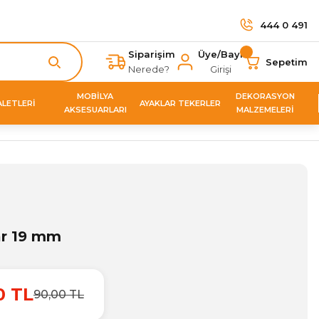
444 0 491
Siparişim
Üye/Bayi
Sepetim
Nerede?
Girişi
MOBİLYA
DEKORASYON
ALETLERİ
AYAKLAR TEKERLER
AKSESUARLARI
MALZEMELERİ
r 19 mm
0 TL
90,00 TL