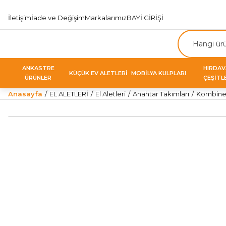
İletişim
İade ve Değişim
Markalarımız
BAYİ GİRİŞİ
ANKASTRE
HIRDA
KÜÇÜK EV ALETLERİ
MOBİLYA KULPLARI
ÜRÜNLER
ÇEŞİTL
Anasayfa
EL ALETLERİ
El Aletleri
Anahtar Takımları
Kombine