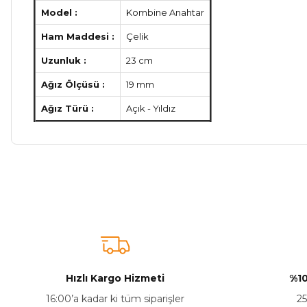
Model :
Kombine Anahtar
Ham Maddesi :
Çelik
Uzunluk :
23 cm
Ağız Ölçüsü :
19 mm
Ağız Türü :
Açık - Yıldız
Bu ürünün fiyat bilgisi, resim, ürün açıklamalarında ve diğer ko
Görüş ve önerileriniz için teşekkür ederiz.
Ürün resmi kalitesiz, bozuk veya görüntülenemiyor.
Ürün açıklamasında eksik bilgiler bulunuyor.
Ürün bilgilerinde hatalar bulunuyor.
Hızlı Kargo Hizmeti
%10
Ürün fiyatı diğer sitelerden daha pahalı.
16:00’a kadar ki tüm siparişler
25