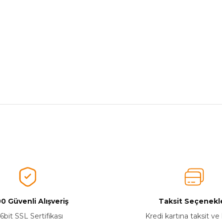
nularda yetersiz gördüğünüz noktaları öneri formunu kullanarak tarafımız
Aldığınız Ürünlerden Ne Derecede Memnun Kaldınız ?
Ürünü Değerlendir 😂😊😍😐🤔😡
0 Güvenli Alışveriş
Taksit Seçenekle
6bit SSL Sertifikası
Kredi kartına taksit ve