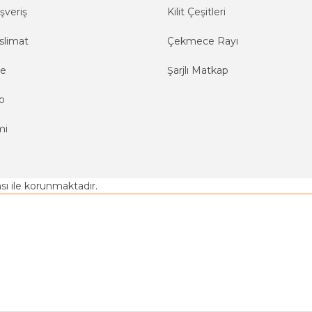
şveriş
Kilit Çeşitleri
slimat
Çekmece Rayı
me
Şarjlı Matkap
o
mi
kası ile korunmaktadır.