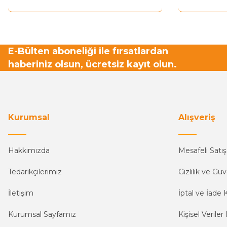
Bu ürüne benzer farklı alternatifler olmalı.
E-Bülten aboneliği ile fırsatlardan
haberiniz olsun, ücretsiz kayıt olun.
Kurumsal
Alışveriş
Hakkımızda
Mesafeli Satı
Tedarikçilerimiz
Gizlilik ve Güv
İletişim
İptal ve İade K
Kurumsal Sayfamız
Kişisel Veriler 