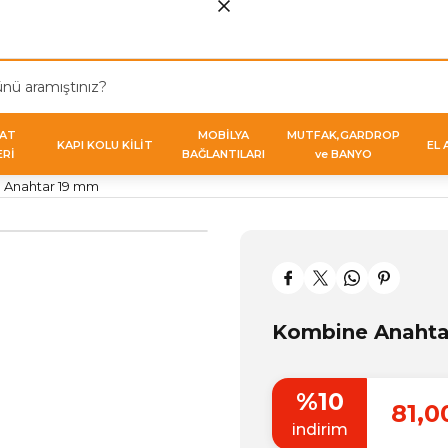
VAT
MOBİLYA
MUTFAK,GARDROP
KAPI KOLU KİLİT
EL 
ERİ
BAĞLANTILARI
ve BANYO
 Anahtar 19 mm
Kombine Anahta
%10
81,0
indirim