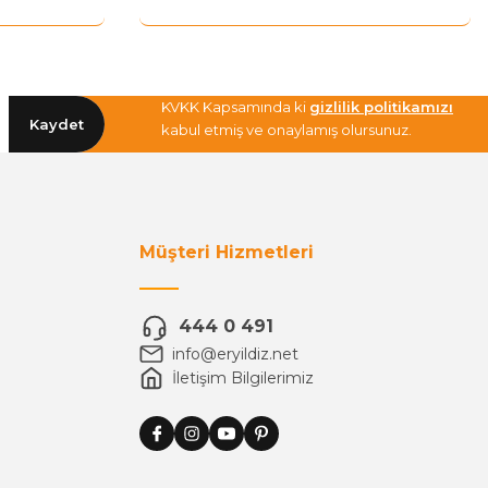
KVKK Kapsamında ki
gizlilik politikamızı
Kaydet
kabul etmiş ve onaylamış olursunuz.
Müşteri Hizmetleri
444 0 491
info@eryildiz.net
İletişim Bilgilerimiz