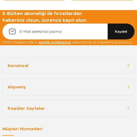
E-Bülten aboneliği ile fırsatlardan
haberiniz olsun, ücretsiz kayıt olun.
Yetkiliye Gönder
Kaydet
KVKK Kapsamında ki
gizlilik politikamızı
kabul etmiş ve onaylamış olursunuz.
Kurumsal
Alışveriş
Popüler Sayfalar
Müşteri Hizmetleri