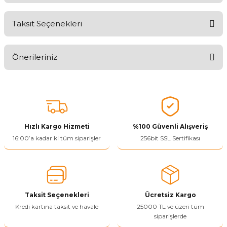
Taksit Seçenekleri
Aldığınız Ürünlerden Ne Derecede Memnun Kaldınız ?
Önerileriniz
Ürünü Değerlendir 😂😊😍😐🤔😡
Bu ürünün fiyat bilgisi, resim, ürün açıklamalarında ve diğer
konularda yetersiz gördüğünüz noktaları öneri formunu kullanarak
tarafımıza iletebilirsiniz.
Görüş ve önerileriniz için teşekkür ederiz.
Hızlı Kargo Hizmeti
%100 Güvenli Alışveriş
Ürün resmi kalitesiz, bozuk veya görüntülenemiyor.
16:00’a kadar ki tüm siparişler
256bit SSL Sertifikası
Ürün açıklamasında eksik bilgiler bulunuyor.
Ürün bilgilerinde hatalar bulunuyor.
Ürün fiyatı diğer sitelerden daha pahalı.
Taksit Seçenekleri
Ücretsiz Kargo
Bu ürüne benzer farklı alternatifler olmalı.
Kredi kartına taksit ve havale
25000 TL ve üzeri tüm
siparişlerde