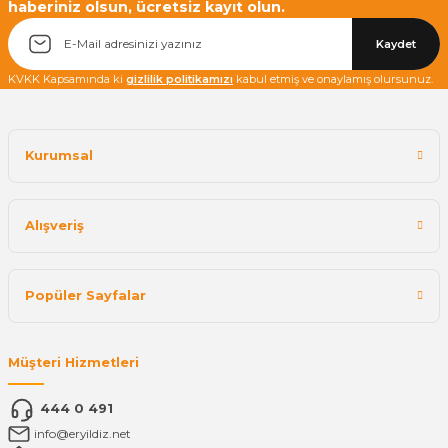
haberiniz olsun, ücretsiz kayıt olun.
Yetkiliye Gönder
Kaydet
KVKK Kapsamında ki
gizlilik politikamızı
kabul etmiş ve onaylamış olursunuz.
Kurumsal
Alışveriş
Popüler Sayfalar
Müşteri Hizmetleri
444 0 491
info@eryildiz.net