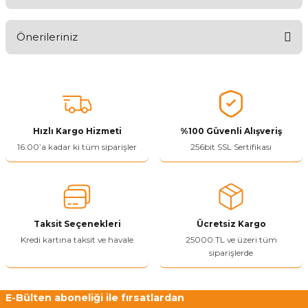
Aldığınız Ürünlerden Ne Derecede Memnun Kaldınız ?
Önerileriniz
Ürünü Değerlendir 😂😊😍😐🤔😡
Bu ürünün fiyat bilgisi, resim, ürün açıklamalarında ve diğer
konularda yetersiz gördüğünüz noktaları öneri formunu kullanarak
tarafımıza iletebilirsiniz.
Görüş ve önerileriniz için teşekkür ederiz.
Hızlı Kargo Hizmeti
%100 Güvenli Alışveriş
Ürün resmi kalitesiz, bozuk veya görüntülenemiyor.
16:00’a kadar ki tüm siparişler
256bit SSL Sertifikası
Ürün açıklamasında eksik bilgiler bulunuyor.
Ürün bilgilerinde hatalar bulunuyor.
Ürün fiyatı diğer sitelerden daha pahalı.
Taksit Seçenekleri
Ücretsiz Kargo
Bu ürüne benzer farklı alternatifler olmalı.
Kredi kartına taksit ve havale
25000 TL ve üzeri tüm
siparişlerde
E-Bülten aboneliği ile fırsatlardan