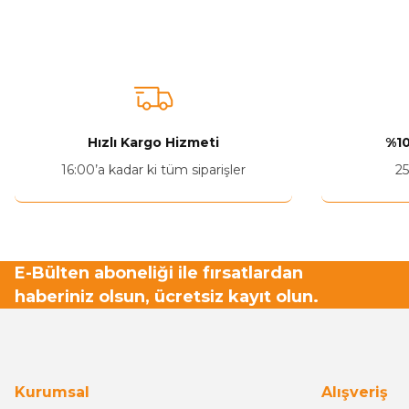
Bu ürünün fiyat bilgisi, resim, ürün açıklamalarında ve diğer ko
Görüş ve önerileriniz için teşekkür ederiz.
Ürün resmi kalitesiz, bozuk veya görüntülenemiyor.
Ürün açıklamasında eksik bilgiler bulunuyor.
Ürün bilgilerinde hatalar bulunuyor.
Hızlı Kargo Hizmeti
%10
Ürün fiyatı diğer sitelerden daha pahalı.
16:00’a kadar ki tüm siparişler
25
Bu ürüne benzer farklı alternatifler olmalı.
E-Bülten aboneliği ile fırsatlardan
haberiniz olsun, ücretsiz kayıt olun.
Kurumsal
Alışveriş