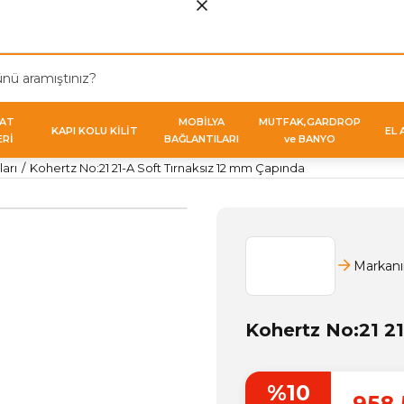
VAT
MOBİLYA
MUTFAK,GARDROP
KAPI KOLU KİLİT
EL 
ERİ
BAĞLANTILARI
ve BANYO
arı
Kohertz No:21 21-A Soft Tırnaksız 12 mm Çapında
Markanı
Kohertz No:21 2
%10
958,