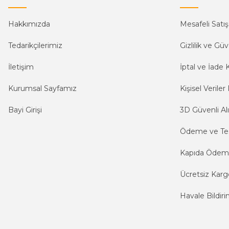
Hakkımızda
Mesafeli Satı
Tedarikçilerimiz
Gizlilik ve Güv
İletişim
İptal ve İade K
Kurumsal Sayfamız
Kişisel Veriler 
Bayi Girişi
3D Güvenli Alı
Ödeme ve Te
Kapıda Öde
Ücretsiz Karg
Havale Bildiri