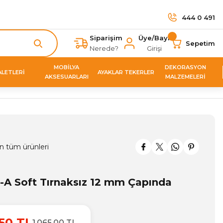
444 0 491
Siparişim
Üye/Bayi
Sepetim
Nerede?
Girişi
MOBİLYA
DEKORASYON
ALETLERİ
AYAKLAR TEKERLER
AKSESUARLARI
MALZEMELERİ
n tüm ürünleri
1-A Soft Tırnaksız 12 mm Çapında
50 TL
1.065,00 TL