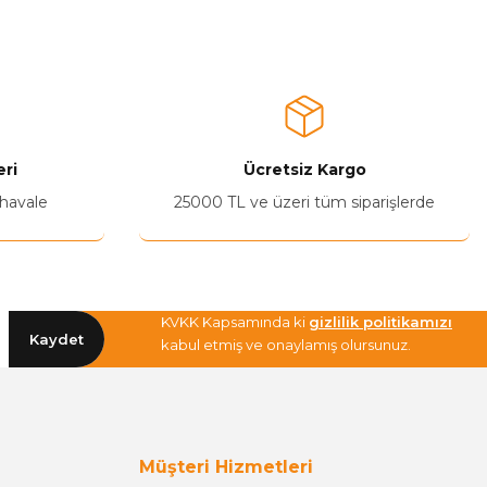
a iletebilirsiniz.
ri
Ücretsiz Kargo
 havale
25000 TL ve üzeri tüm siparişlerde
KVKK Kapsamında ki
gizlilik politikamızı
Kaydet
kabul etmiş ve onaylamış olursunuz.
Müşteri Hizmetleri