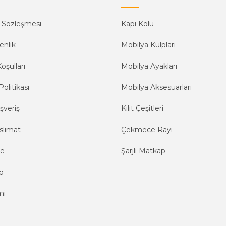
ş Sözleşmesi
Kapı Kolu
enlik
Mobilya Kulpları
oşulları
Mobilya Ayakları
Politikası
Mobilya Aksesuarları
şveriş
Kilit Çeşitleri
slimat
Çekmece Rayı
me
Şarjlı Matkap
o
mi