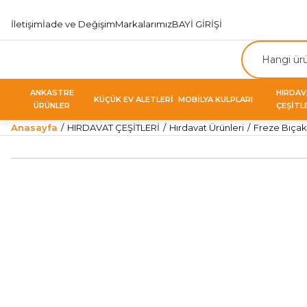
İletişim
İade ve Değişim
Markalarımız
BAYİ GİRİŞİ
ANKASTRE
HIRDA
KÜÇÜK EV ALETLERİ
MOBİLYA KULPLARI
ÜRÜNLER
ÇEŞİTL
Anasayfa
HIRDAVAT ÇEŞİTLERİ
Hırdavat Ürünleri
Freze Bıçakl