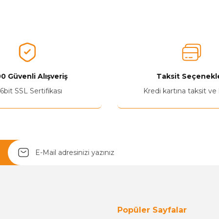
nularda yetersiz gördüğünüz noktaları öneri formunu kullanarak tarafımız
Aldığınız Ürünlerden Ne Derecede Memnun Kaldınız ?
Ürünü Değerlendir 😂😊😍😐🤔😡
0 Güvenli Alışveriş
Taksit Seçenekle
6bit SSL Sertifikası
Kredi kartına taksit ve
Yetkiliye Gönder
Popüler Sayfalar