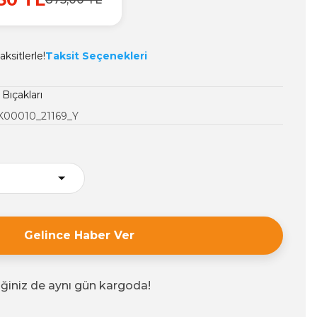
ksitlerle!
Taksit Seçenekleri
Bıçakları
K00010_21169_Y
Gelince Haber Ver
iğiniz de aynı gün kargoda!