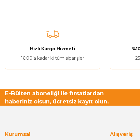
Bu ürünün fiyat bilgisi, resim, ürün açıklamalarında ve diğer ko
Görüş ve önerileriniz için teşekkür ederiz.
Ürün resmi kalitesiz, bozuk veya görüntülenemiyor.
Ürün açıklamasında eksik bilgiler bulunuyor.
Ürün bilgilerinde hatalar bulunuyor.
Hızlı Kargo Hizmeti
%10
Ürün fiyatı diğer sitelerden daha pahalı.
16:00’a kadar ki tüm siparişler
25
Bu ürüne benzer farklı alternatifler olmalı.
E-Bülten aboneliği ile fırsatlardan
haberiniz olsun, ücretsiz kayıt olun.
Kurumsal
Alışveriş