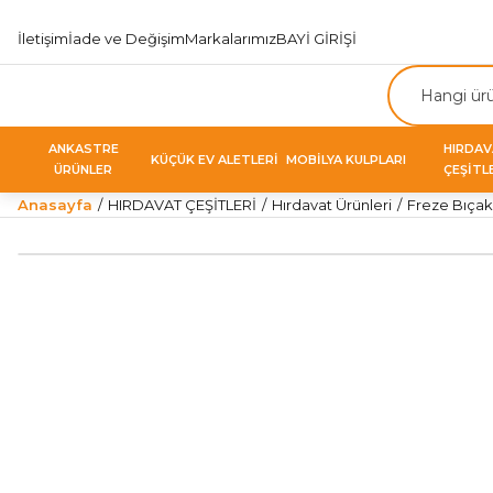
İletişim
İade ve Değişim
Markalarımız
BAYİ GİRİŞİ
ANKASTRE
HIRDA
KÜÇÜK EV ALETLERİ
MOBİLYA KULPLARI
ÜRÜNLER
ÇEŞİTL
Anasayfa
HIRDAVAT ÇEŞİTLERİ
Hırdavat Ürünleri
Freze Bıçakl