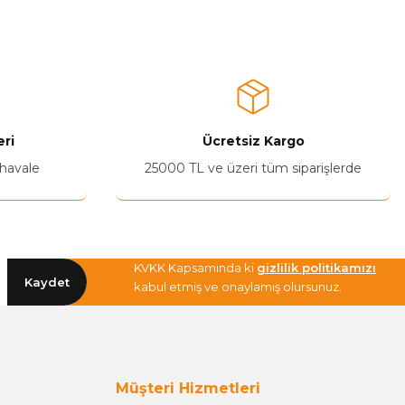
a iletebilirsiniz.
ri
Ücretsiz Kargo
 havale
25000 TL ve üzeri tüm siparişlerde
KVKK Kapsamında ki
gizlilik politikamızı
Kaydet
kabul etmiş ve onaylamış olursunuz.
Müşteri Hizmetleri