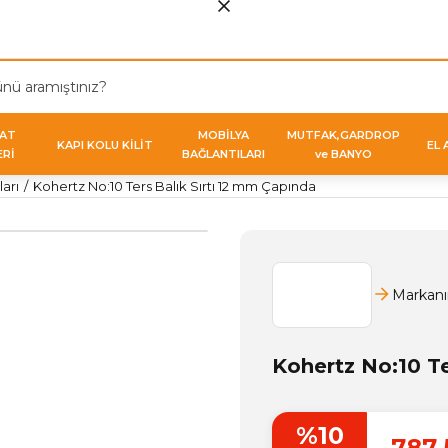
VAT
MOBİLYA
MUTFAK,GARDROP
KAPI KOLU KİLİT
EL 
ERİ
BAĞLANTILARI
ve BANYO
arı
Kohertz No:10 Ters Balık Sırtı 12 mm Çapında
Markanı
Kohertz No:10 Te
%10
787,