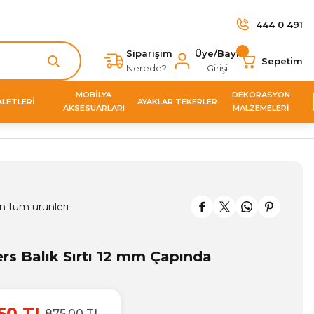
444 0 491
Siparişim
Üye/Bayi
Sepetim
Nerede?
Girişi
MOBİLYA
DEKORASYON
ALETLERİ
AYAKLAR TEKERLER
AKSESUARLARI
MALZEMELERİ
n tüm ürünleri
rs Balık Sırtı 12 mm Çapında
50 TL
875,00 TL