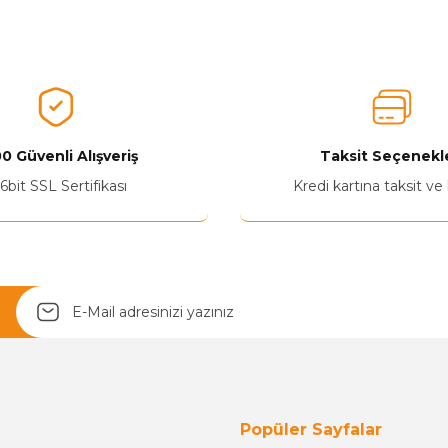
nularda yetersiz gördüğünüz noktaları öneri formunu kullanarak tarafımız
Aldığınız Ürünlerden Ne Derecede Memnun Kaldınız ?
Ürünü Değerlendir 😂😊😍😐🤔😡
0 Güvenli Alışveriş
Taksit Seçenekle
6bit SSL Sertifikası
Kredi kartına taksit ve
Yetkiliye Gönder
Popüler Sayfalar