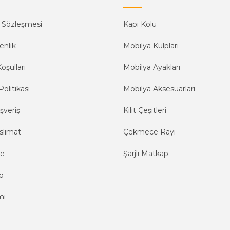
ş Sözleşmesi
Kapı Kolu
enlik
Mobilya Kulpları
oşulları
Mobilya Ayakları
Politikası
Mobilya Aksesuarları
şveriş
Kilit Çeşitleri
slimat
Çekmece Rayı
me
Şarjlı Matkap
o
mi