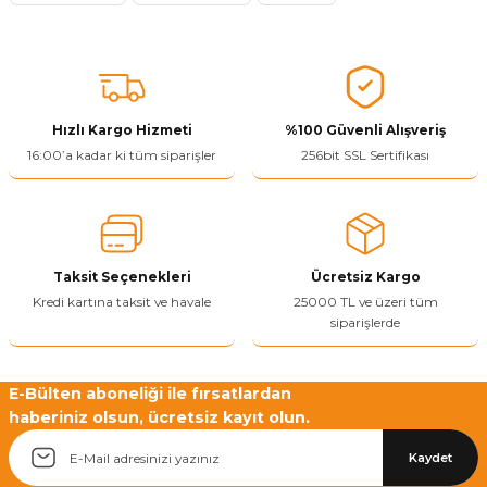
Ürün resmi kalitesiz, bozuk veya görüntülenemiyor.
Ürün açıklamasında eksik bilgiler bulunuyor.
Ürün bilgilerinde hatalar bulunuyor.
Ürün fiyatı diğer sitelerden daha pahalı.
Bu ürüne benzer farklı alternatifler olmalı.
Hızlı Kargo Hizmeti
%100 Güvenli Alışveriş
16:00’a kadar ki tüm siparişler
256bit SSL Sertifikası
Yetkiliye Gönder
Taksit Seçenekleri
Ücretsiz Kargo
Kredi kartına taksit ve havale
25000 TL ve üzeri tüm
siparişlerde
E-Bülten aboneliği ile fırsatlardan
haberiniz olsun, ücretsiz kayıt olun.
Kaydet