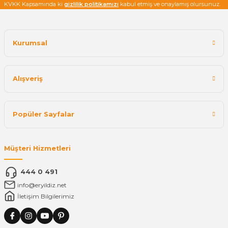
KVKK Kapsamında ki
gizlilik politikamızı
kabul etmiş ve onaylamış olursunuz.
Kurumsal
Alışveriş
Popüler Sayfalar
Müşteri Hizmetleri
444 0 491
info@eryildiz.net
İletişim Bilgilerimiz