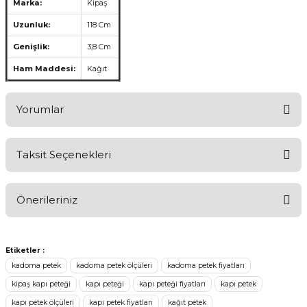
Marka:
Kipaş
Uzunluk:
118 Cm
Genişlik:
3,8 Cm
Ham Maddesi:
Kağıt
Yorumlar
Taksit Seçenekleri
Aldığınız Ürünlerden Ne Derecede Memnun Kaldınız ?
Önerileriniz
Ürünü Değerlendir 😂😊😍😐🤔😡
Bu ürünün fiyat bilgisi, resim, ürün açıklamalarında ve diğer
konularda yetersiz gördüğünüz noktaları öneri formunu kullanarak
Etiketler :
tarafımıza iletebilirsiniz.
kadoma petek
kadoma petek ölçüleri
kadoma petek fiyatları
Görüş ve önerileriniz için teşekkür ederiz.
kipaş kapı peteği
kapı peteği
kapı peteği fiyatları
kapı petek
kapı petek ölçüleri
kapı petek fiyatları
kağıt petek