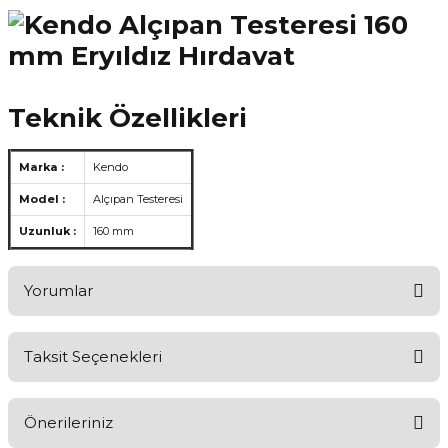
Teknik Özellikleri
Marka :
Kendo
Model :
Alçıpan Testeresi
Uzunluk :
160 mm
Yorumlar
Taksit Seçenekleri
Aldığınız Ürünlerden Ne Derecede Memnun Kaldınız ?
Önerileriniz
Ürünü Değerlendir 😂😊😍😐🤔😡