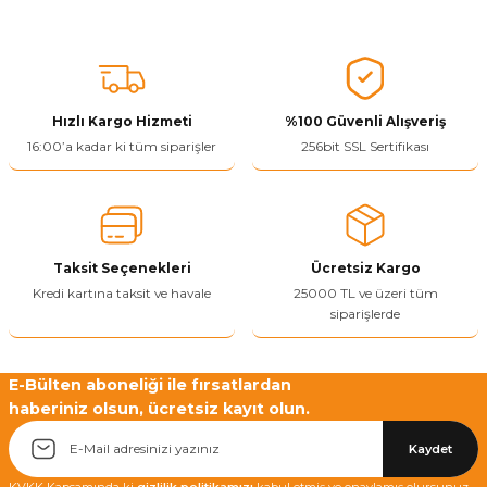
Bu ürünün fiyat bilgisi, resim, ürün açıklamalarında ve diğer
konularda yetersiz gördüğünüz noktaları öneri formunu kullanarak
tarafımıza iletebilirsiniz.
Görüş ve önerileriniz için teşekkür ederiz.
Hızlı Kargo Hizmeti
%100 Güvenli Alışveriş
Ürün resmi kalitesiz, bozuk veya görüntülenemiyor.
16:00’a kadar ki tüm siparişler
256bit SSL Sertifikası
Ürün açıklamasında eksik bilgiler bulunuyor.
Ürün bilgilerinde hatalar bulunuyor.
Ürün fiyatı diğer sitelerden daha pahalı.
Taksit Seçenekleri
Ücretsiz Kargo
Bu ürüne benzer farklı alternatifler olmalı.
Kredi kartına taksit ve havale
25000 TL ve üzeri tüm
siparişlerde
E-Bülten aboneliği ile fırsatlardan
haberiniz olsun, ücretsiz kayıt olun.
Yetkiliye Gönder
Kaydet
KVKK Kapsamında ki
gizlilik politikamızı
kabul etmiş ve onaylamış olursunuz.