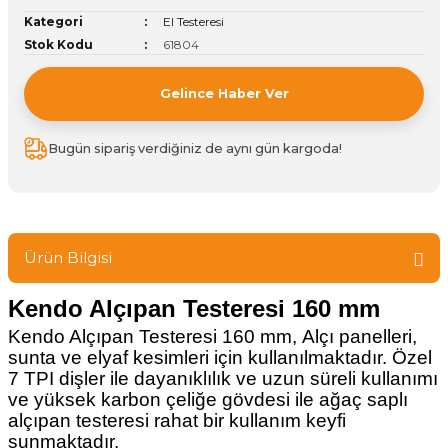
Kategori
El Testeresi
ivi
k Bağlantıları
arı
aları
Panç Çeşitleri
Hobi Yapıştırıcıları
Oda ve Wc Kapı Kilidi
Köşe Sepetler
Pantolonluk
Köpük Tabancası
Sehba Ayakları
Stok Kodu
61804
leri
ı
Piton Askı
Pano ve Kapak Kilitleri
Sabunluk
Pense
Vitrin Ara Ayakları
Gelince Haber Ver
Çubuğu ve Aparatları
ancası
Streç
Sandık Kilitleri
Tuvalet Kağıtlılığı
Silikon Tabancası
Bugün sipariş verdiğiniz de aynı gün kargoda!
arı
itleri
sı
Takım Çantası
Tornavida Çeşitleri
Sprey Ürünleri
ası
Zımba Teli
Ürün Bilgisi
Zımpara Çeşitleri
Kendo Alçıpan Testeresi 160 mm
Kendo Alçıpan Testeresi 160 mm, Alçı panelleri,
sunta ve elyaf kesimleri için kullanılmaktadır. Özel
7 TPI dişler ile dayanıklılık ve uzun süreli kullanımı
ve yüksek karbon çeliğe gövdesi ile ağaç saplı
alçıpan testeresi rahat bir kullanım keyfi
sunmaktadır.