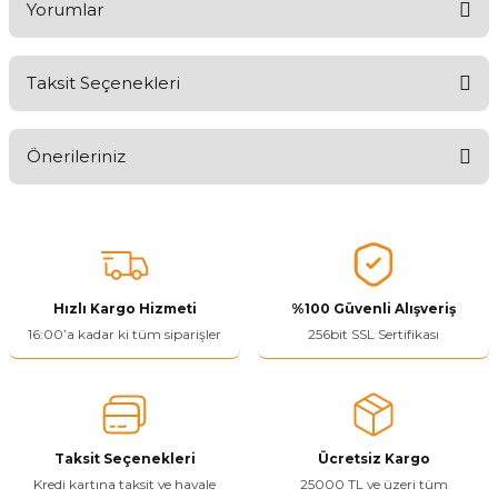
Yorumlar
Taksit Seçenekleri
Aldığınız Ürünlerden Ne Derecede Memnun Kaldınız ?
Önerileriniz
Ürünü Değerlendir 😂😊😍😐🤔😡
Bu ürünün fiyat bilgisi, resim, ürün açıklamalarında ve diğer
konularda yetersiz gördüğünüz noktaları öneri formunu kullanarak
tarafımıza iletebilirsiniz.
Görüş ve önerileriniz için teşekkür ederiz.
Hızlı Kargo Hizmeti
%100 Güvenli Alışveriş
Ürün resmi kalitesiz, bozuk veya görüntülenemiyor.
16:00’a kadar ki tüm siparişler
256bit SSL Sertifikası
Ürün açıklamasında eksik bilgiler bulunuyor.
Ürün bilgilerinde hatalar bulunuyor.
Ürün fiyatı diğer sitelerden daha pahalı.
Taksit Seçenekleri
Ücretsiz Kargo
Bu ürüne benzer farklı alternatifler olmalı.
Kredi kartına taksit ve havale
25000 TL ve üzeri tüm