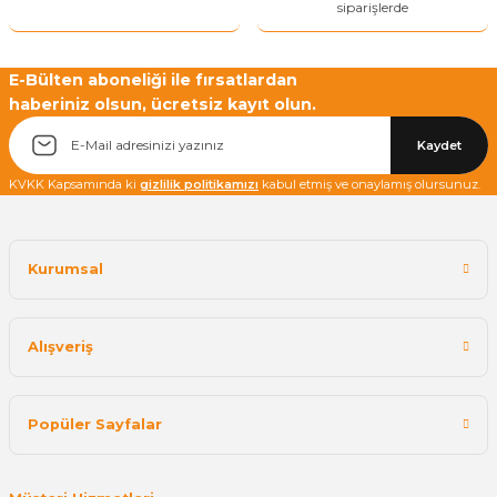
siparişlerde
E-Bülten aboneliği ile fırsatlardan
haberiniz olsun, ücretsiz kayıt olun.
Yetkiliye Gönder
Kaydet
KVKK Kapsamında ki
gizlilik politikamızı
kabul etmiş ve onaylamış olursunuz.
Kurumsal
Alışveriş
Popüler Sayfalar