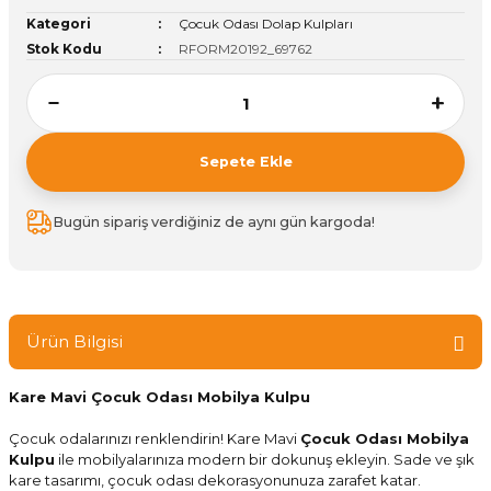
Kategori
Çocuk Odası Dolap Kulpları
ivi
k Bağlantıları
arı
aları
Panç Çeşitleri
Hobi Yapıştırıcıları
Oda ve Wc Kapı Kilidi
Köşe Sepetler
Pantolonluk
Köpük Tabancası
Sehba Ayakları
Stok Kodu
RFORM20192_69762
leri
ı
Piton Askı
Pano ve Kapak Kilitleri
Sabunluk
Pense
Vitrin Ara Ayakları
Çubuğu ve Aparatları
ancası
Streç
Sandık Kilitleri
Tuvalet Kağıtlılığı
Silikon Tabancası
Sepete Ekle
arı
itleri
sı
Takım Çantası
Tornavida Çeşitleri
Bugün sipariş verdiğiniz de aynı gün kargoda!
Sprey Ürünleri
ası
Zımba Teli
Zımpara Çeşitleri
Ürün Bilgisi
Kare Mavi Çocuk Odası Mobilya Kulpu
Çocuk odalarınızı renklendirin! Kare Mavi
Çocuk Odası Mobilya
Kulpu
ile mobilyalarınıza modern bir dokunuş ekleyin. Sade ve şık
kare tasarımı, çocuk odası dekorasyonunuza zarafet katar.