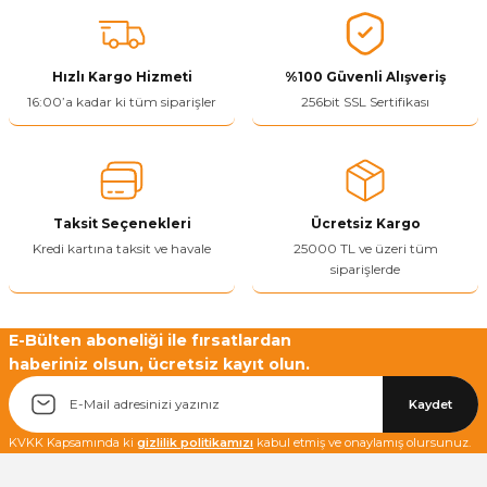
konularda yetersiz gördüğünüz noktaları öneri formunu kullanarak
tarafımıza iletebilirsiniz.
Görüş ve önerileriniz için teşekkür ederiz.
Hızlı Kargo Hizmeti
%100 Güvenli Alışveriş
Ürün resmi kalitesiz, bozuk veya görüntülenemiyor.
16:00’a kadar ki tüm siparişler
256bit SSL Sertifikası
Ürün açıklamasında eksik bilgiler bulunuyor.
Ürün bilgilerinde hatalar bulunuyor.
Ürün fiyatı diğer sitelerden daha pahalı.
Taksit Seçenekleri
Ücretsiz Kargo
Bu ürüne benzer farklı alternatifler olmalı.
Kredi kartına taksit ve havale
25000 TL ve üzeri tüm
siparişlerde
E-Bülten aboneliği ile fırsatlardan
haberiniz olsun, ücretsiz kayıt olun.
Yetkiliye Gönder
Kaydet
KVKK Kapsamında ki
gizlilik politikamızı
kabul etmiş ve onaylamış olursunuz.