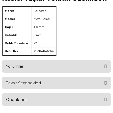
Marka :
Karbosan
Model :
Metal Kesici
Çap :
180 mm
Kalınlık :
3 mm
Delik Mesafesi :
22 mm
Ürün Kodu :
ZIMPARA6064
Yorumlar
Taksit Seçenekleri
Aldığınız Ürünlerden Ne Derecede Memnun Kaldınız ?
Önerileriniz
Ürünü Değerlendir 😂😊😍😐🤔😡
Bu ürünün fiyat bilgisi, resim, ürün açıklamalarında ve diğer