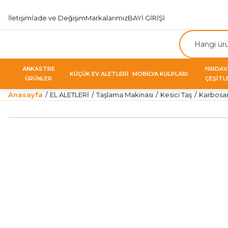
İletişim
İade ve Değişim
Markalarımız
BAYİ GİRİŞİ
ANKASTRE
HIRDA
KÜÇÜK EV ALETLERİ
MOBİLYA KULPLARI
ÜRÜNLER
ÇEŞİTL
Anasayfa
EL ALETLERİ
Taşlama Makinası
Kesici Taş
Karbosan