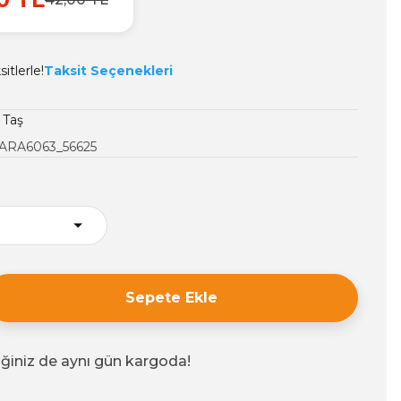
itlerle!
Taksit Seçenekleri
 Taş
ARA6063_56625
Sepete Ekle
iğiniz de aynı gün kargoda!