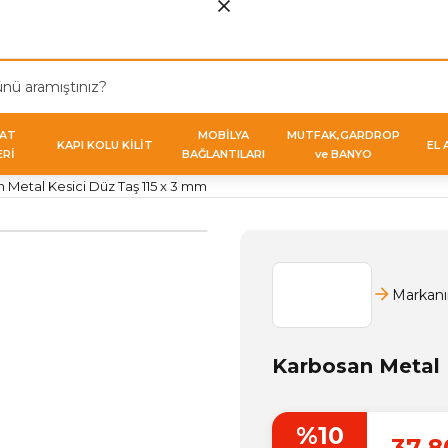
VAT
MOBİLYA
MUTFAK,GARDROP
KAPI KOLU KİLİT
EL 
ERİ
BAĞLANTILARI
ve BANYO
 Metal Kesici Düz Taş 115 x 3 mm
Markanı
Karbosan Metal 
%10
37,8