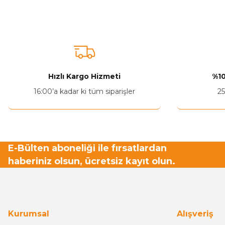
Ürün fiyatı diğer sitelerden daha pahalı.
Bu ürüne benzer farklı alternatifler olmalı.
Hızlı Kargo Hizmeti
%10
16:00’a kadar ki tüm siparişler
25
E-Bülten aboneliği ile fırsatlardan
haberiniz olsun, ücretsiz kayıt olun.
Kurumsal
Alışveriş