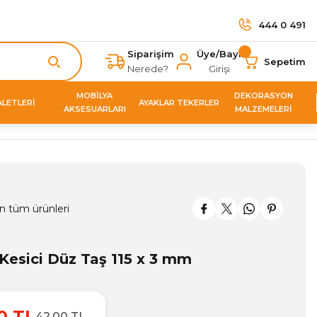
444 0 491
Siparişim
Üye/Bayi
Sepetim
Nerede?
Girişi
MOBİLYA
DEKORASYON
ALETLERİ
AYAKLAR TEKERLER
AKSESUARLARI
MALZEMELERİ
n tüm ürünleri
Kesici Düz Taş 115 x 3 mm
0 TL
42,00 TL