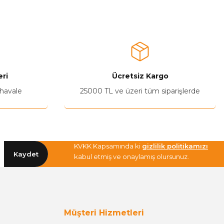
ri
Ücretsiz Kargo
 havale
25000 TL ve üzeri tüm siparişlerde
KVKK Kapsamında ki
gizlilik politikamızı
Kaydet
kabul etmiş ve onaylamış olursunuz.
Müşteri Hizmetleri