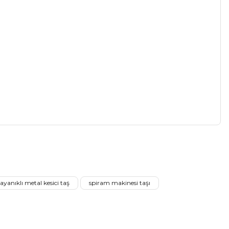
a iletebilirsiniz.
dayanıklı metal kesici taş
spiram makinesi taşı