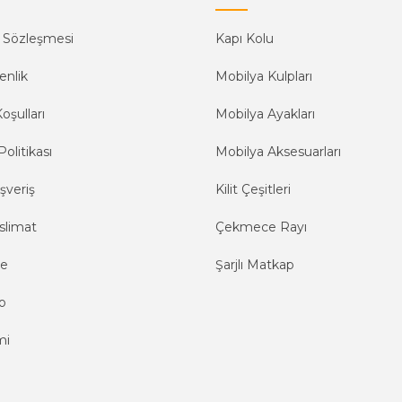
ş Sözleşmesi
Kapı Kolu
enlik
Mobilya Kulpları
oşulları
Mobilya Ayakları
Politikası
Mobilya Aksesuarları
şveriş
Kilit Çeşitleri
slimat
Çekmece Rayı
me
Şarjlı Matkap
o
mi