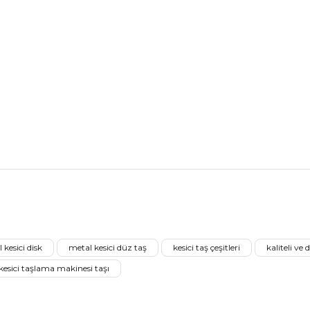
nularda yetersiz gördüğünüz noktaları öneri formunu kullanarak tarafımız
Aldığınız Ürünlerden Ne Derecede Memnun Kaldınız ?
 kesici disk
metal kesici düz taş
kesici taş çeşitleri
kaliteli ve 
Ürünü Değerlendir 😂😊😍😐🤔😡
esici taşlama makinesi taşı