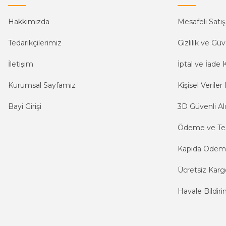
Hakkımızda
Mesafeli Satı
Tedarikçilerimiz
Gizlilik ve Güv
İletişim
İptal ve İade K
Kurumsal Sayfamız
Kişisel Veriler 
Bayi Girişi
3D Güvenli Alı
Ödeme ve Te
Kapıda Öde
Ücretsiz Karg
Havale Bildiri