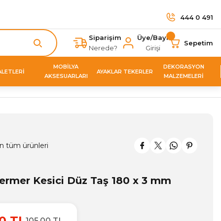
444 0 491
Siparişim
Üye/Bayi
Sepetim
Nerede?
Girişi
MOBİLYA
DEKORASYON
ALETLERİ
AYAKLAR TEKERLER
AKSESUARLARI
MALZEMELERİ
n tüm ürünleri
rmer Kesici Düz Taş 180 x 3 mm
0 TL
105,00 TL