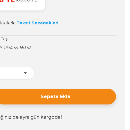
sitlerle!
Taksit Seçenekleri
 Taş
ARA6053_55362
Sepete Ekle
iğiniz de aynı gün kargoda!