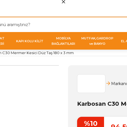
VAT
MOBİLYA
MUTFAK,GARDROP
KAPI KOLU KİLİT
EL 
ERİ
BAĞLANTILARI
ve BANYO
 C30 Mermer Kesici Düz Taş 180 x 3 mm
Markanı
Karbosan C30 Me
%10
94,5