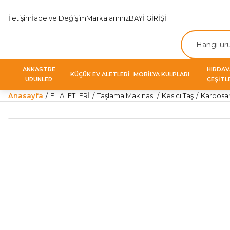
İletişim
İade ve Değişim
Markalarımız
BAYİ GİRİŞİ
ANKASTRE
HIRDA
KÜÇÜK EV ALETLERİ
MOBİLYA KULPLARI
ÜRÜNLER
ÇEŞİTL
Anasayfa
EL ALETLERİ
Taşlama Makinası
Kesici Taş
Karbosan