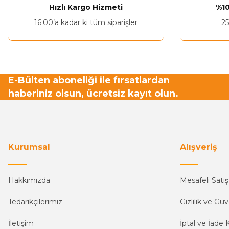
Hızlı Kargo Hizmeti
%10
Ürün fiyatı diğer sitelerden daha pahalı.
16:00’a kadar ki tüm siparişler
25
Bu ürüne benzer farklı alternatifler olmalı.
E-Bülten aboneliği ile fırsatlardan
haberiniz olsun, ücretsiz kayıt olun.
Kurumsal
Alışveriş
Hakkımızda
Mesafeli Satı
Tedarikçilerimiz
Gizlilik ve Güv
İletişim
İptal ve İade K