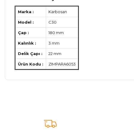
Marka :
Karbosan
Model :
C30
Çap :
180 mm
Kalınlık :
3 mm
Delik Çapı :
22 mm
Ürün Kodu :
ZIMPARA6053
Bu ürünün fiyat bilgisi, resim, ürün açıklamalarında ve diğer ko
Görüş ve önerileriniz için teşekkür ederiz.
Ürün resmi kalitesiz, bozuk veya görüntülenemiyor.
Ürün açıklamasında eksik bilgiler bulunuyor.
Ürün bilgilerinde hatalar bulunuyor.