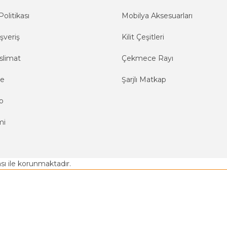
Politikası
Mobilya Aksesuarları
şveriş
Kilit Çeşitleri
slimat
Çekmece Rayı
me
Şarjlı Matkap
o
mi
kası ile korunmaktadır.