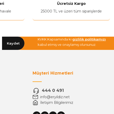
ri
Ücretsiz Kargo
 havale
25000 TL ve üzeri tüm siparişlerde
KVKK Kapsamında ki
gizlilik politikamızı
Kaydet
kabul etmiş ve onaylamış olursunuz.
Müşteri Hizmetleri
444 0 491
info@eryildiz.net
İletişim Bilgilerimiz