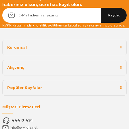
haberiniz olsun, ücretsiz kayıt olun.
Yetkiliye Gönder
Kaydet
KVKK Kapsamında ki
gizlilik politikamızı
kabul etmiş ve onaylamış olursunuz.
Kurumsal
Alışveriş
Popüler Sayfalar
Müşteri Hizmetleri
444 0 491
info@eryildiz.net