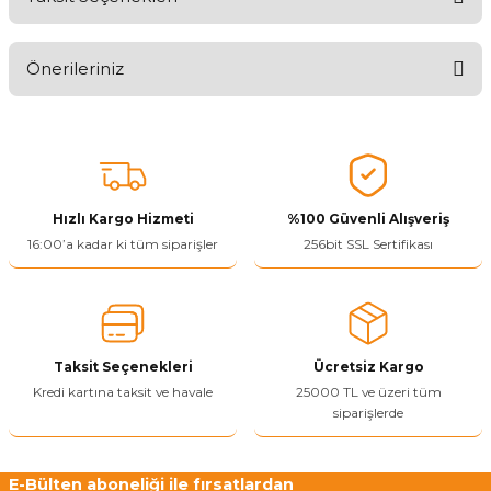
Aldığınız Ürünlerden Ne Derecede Memnun Kaldınız ?
Önerileriniz
Ürünü Değerlendir 😂😊😍😐🤔😡
Bu ürünün fiyat bilgisi, resim, ürün açıklamalarında ve diğer
konularda yetersiz gördüğünüz noktaları öneri formunu kullanarak
tarafımıza iletebilirsiniz.
Görüş ve önerileriniz için teşekkür ederiz.
Hızlı Kargo Hizmeti
%100 Güvenli Alışveriş
Ürün resmi kalitesiz, bozuk veya görüntülenemiyor.
16:00’a kadar ki tüm siparişler
256bit SSL Sertifikası
Ürün açıklamasında eksik bilgiler bulunuyor.
Ürün bilgilerinde hatalar bulunuyor.
Ürün fiyatı diğer sitelerden daha pahalı.
Taksit Seçenekleri
Ücretsiz Kargo
Bu ürüne benzer farklı alternatifler olmalı.
Kredi kartına taksit ve havale
25000 TL ve üzeri tüm
siparişlerde
E-Bülten aboneliği ile fırsatlardan