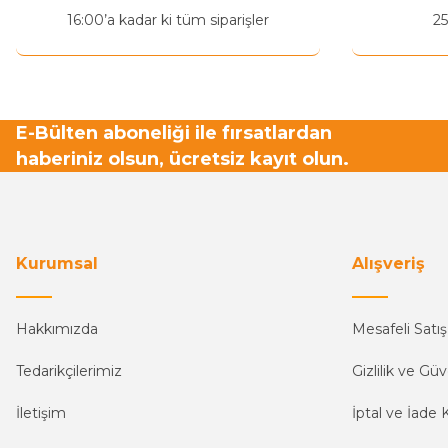
Ürün fiyatı diğer sitelerden daha pahalı.
16:00’a kadar ki tüm siparişler
25
Bu ürüne benzer farklı alternatifler olmalı.
E-Bülten aboneliği ile fırsatlardan
haberiniz olsun, ücretsiz kayıt olun.
Kurumsal
Alışveriş
Hakkımızda
Mesafeli Satı
Tedarikçilerimiz
Gizlilik ve Güv
İletişim
İptal ve İade K