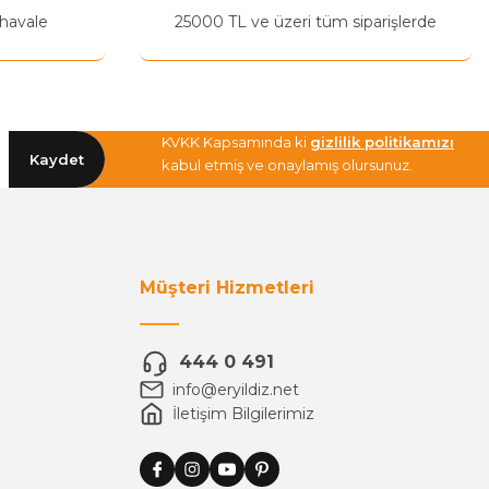
 havale
25000 TL ve üzeri tüm siparişlerde
KVKK Kapsamında ki
gizlilik politikamızı
Kaydet
kabul etmiş ve onaylamış olursunuz.
Müşteri Hizmetleri
444 0 491
info@eryildiz.net
İletişim Bilgilerimiz