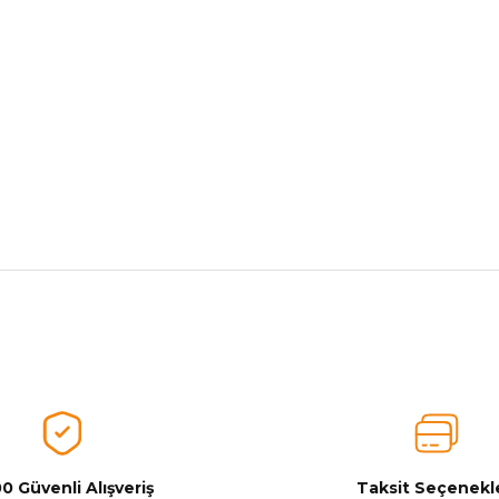
nularda yetersiz gördüğünüz noktaları öneri formunu kullanarak tarafımız
Aldığınız Ürünlerden Ne Derecede Memnun Kaldınız ?
Ürünü Değerlendir 😂😊😍😐🤔😡
0 Güvenli Alışveriş
Taksit Seçenekle