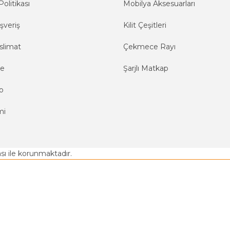
Politikası
Mobilya Aksesuarları
şveriş
Kilit Çeşitleri
slimat
Çekmece Rayı
me
Şarjlı Matkap
o
mi
kası ile korunmaktadır.