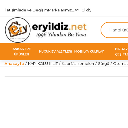
İletişim
İade ve Değişim
Markalarımız
BAYİ GİRİŞİ
ANKASTRE
HIRDA
KÜÇÜK EV ALETLERİ
MOBİLYA KULPLARI
ÜRÜNLER
ÇEŞİTL
Anasayfa
KAPI KOLU KİLİT
Kapı Malzemeleri
Sürgü
Otomati