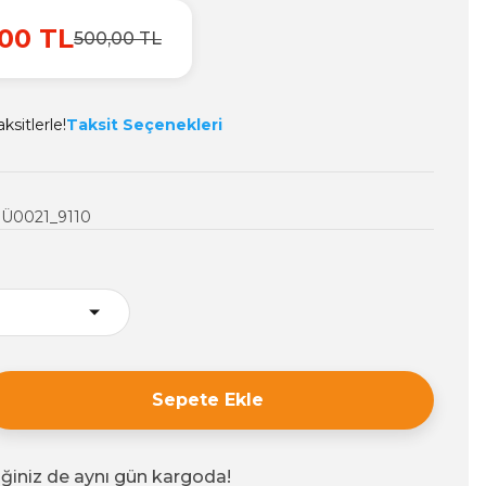
00 TL
500,00 TL
ksitlerle!
Taksit Seçenekleri
ü
Ü0021_9110
Sepete Ekle
iğiniz de aynı gün kargoda!