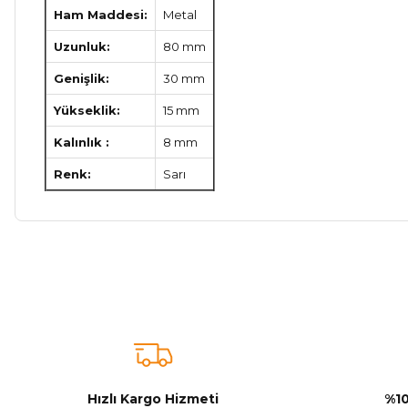
Ham Maddesi:
Metal
Uzunluk:
80 mm
Genişlik:
30 mm
Yükseklik:
15 mm
Kalınlık :
8 mm
Renk:
Sarı
Bu ürünün fiyat bilgisi, resim, ürün açıklamalarında ve diğer ko
Görüş ve önerileriniz için teşekkür ederiz.
Ürün resmi kalitesiz, bozuk veya görüntülenemiyor.
Ürün açıklamasında eksik bilgiler bulunuyor.
Ürün bilgilerinde hatalar bulunuyor.
Hızlı Kargo Hizmeti
%10