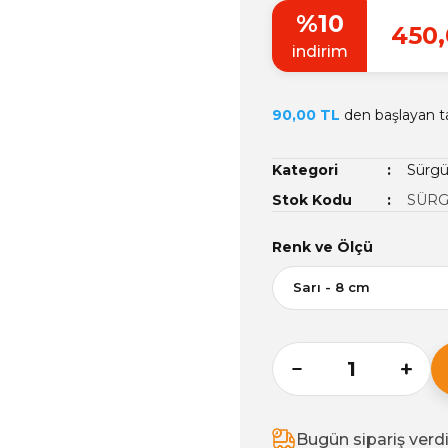
%10
450,
indirim
90,00 TL
den başlayan ta
Kategori
Sürg
Stok Kodu
SÜRG
Renk ve Ölçü
Bugün sipariş verd