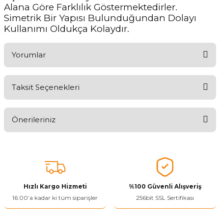
Alana Göre Farklılık Göstermektedirler.
Simetrik Bir Yapısı Bulunduğundan Dolayı
Kullanımı Oldukça Kolaydır.
Yorumlar
Taksit Seçenekleri
Aldığınız Ürünlerden Ne Derecede Memnun Kaldınız ?
Önerileriniz
Ürünü Değerlendir 😂😊😍😐🤔😡
Bu ürünün fiyat bilgisi, resim, ürün açıklamalarında ve diğer
konularda yetersiz gördüğünüz noktaları öneri formunu kullanarak
tarafımıza iletebilirsiniz.
Görüş ve önerileriniz için teşekkür ederiz.
Hızlı Kargo Hizmeti
%100 Güvenli Alışveriş
Ürün resmi kalitesiz, bozuk veya görüntülenemiyor.
16:00’a kadar ki tüm siparişler
256bit SSL Sertifikası
Ürün açıklamasında eksik bilgiler bulunuyor.