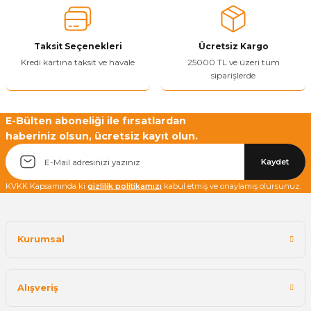
Ürün bilgilerinde hatalar bulunuyor.
Ürün fiyatı diğer sitelerden daha pahalı.
Taksit Seçenekleri
Ücretsiz Kargo
Bu ürüne benzer farklı alternatifler olmalı.
Kredi kartına taksit ve havale
25000 TL ve üzeri tüm
siparişlerde
E-Bülten aboneliği ile fırsatlardan
haberiniz olsun, ücretsiz kayıt olun.
Yetkiliye Gönder
Kaydet
KVKK Kapsamında ki
gizlilik politikamızı
kabul etmiş ve onaylamış olursunuz.
Kurumsal
Alışveriş