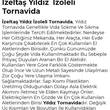
İzeltaş Yıldız İzoleli
Tornavida
İzeltaş Yıldız İzoleli Tornavida
, Yıldız
Tornavida Genellikle Vida Sökme Ve Sıkma
İşlemlerinde Tercih Edilmektedirler. Nerdeyse
Her Gittiğiniz Mekanda, Her Araçta, Her Evde
Karşınıza Çıkabilecek En Çok Kullanılan El
Aletlerinden Birisidir. Çünkü Günümüzde
Çoğu Şeyde Vida Kullanılmaktadır Bu Sebeple
İhtiyaç Duyulan Aranan Bir El Aletidir.
Kullanılan Yere Göre Farklılık Göstermekte
Olup İnce Ve Uzun Metali Sayesinde Ulaşılması
Zor Çoğu Yere Ulaşma İmkanı
Sağlamaktadırlar. Sap Kısmı Plastikten
Üretilmiş Olduğundan Dolayı Asla Elektrik
Akımını İletmez Ve Elden Kaymayı Önler.
Elektrikçilerin En Gözde Ve En Çok Kullanılan
Aletlerinden Birisi
Yıldız Tornavida
dır. Değişik
Uç Kısımları Ve Boyutları İle Kullanıldıkları