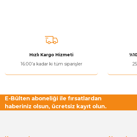
Bu ürünün fiyat bilgisi, resim, ürün açıklamalarında ve diğer ko
Görüş ve önerileriniz için teşekkür ederiz.
Ürün resmi kalitesiz, bozuk veya görüntülenemiyor.
Ürün açıklamasında eksik bilgiler bulunuyor.
Ürün bilgilerinde hatalar bulunuyor.
Hızlı Kargo Hizmeti
%10
Ürün fiyatı diğer sitelerden daha pahalı.
16:00’a kadar ki tüm siparişler
25
Bu ürüne benzer farklı alternatifler olmalı.
E-Bülten aboneliği ile fırsatlardan
haberiniz olsun, ücretsiz kayıt olun.