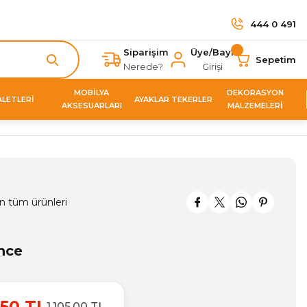
444 0 491
Siparişim
Üye/Bayi
Sepetim
Nerede?
Girişi
MOBİLYA
DEKORASYON
ALETLERİ
AYAKLAR TEKERLER
AKSESUARLARI
MALZEMELERİ
n tüm ürünleri
ence
50 TL
1.105,00 TL