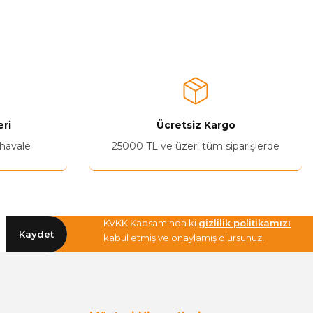
a iletebilirsiniz.
ri
Ücretsiz Kargo
 havale
25000 TL ve üzeri tüm siparişlerde
KVKK Kapsamında ki
gizlilik politikamızı
Kaydet
kabul etmiş ve onaylamış olursunuz.