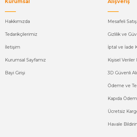
Kurumsal
Alışveriş
Hakkımızda
Mesafeli Satı
Tedarikçilerimiz
Gizlilik ve Güv
İletişim
İptal ve İade K
Kurumsal Sayfamız
Kişisel Veriler 
Bayi Girişi
3D Güvenli Alı
Ödeme ve Te
Kapıda Öde
Ücretsiz Karg
Havale Bildiri