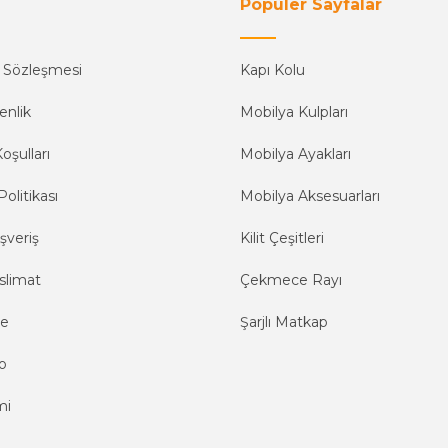
Popüler Sayfalar
ş Sözleşmesi
Kapı Kolu
enlik
Mobilya Kulpları
oşulları
Mobilya Ayakları
Politikası
Mobilya Aksesuarları
şveriş
Kilit Çeşitleri
slimat
Çekmece Rayı
me
Şarjlı Matkap
o
mi