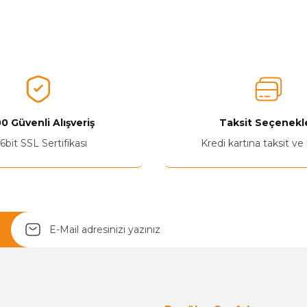
nularda yetersiz gördüğünüz noktaları öneri formunu kullanarak tarafımız
Aldığınız Ürünlerden Ne Derecede Memnun Kaldınız ?
Ürünü Değerlendir 😂😊😍😐🤔😡
0 Güvenli Alışveriş
Taksit Seçenekle
6bit SSL Sertifikası
Kredi kartına taksit ve
Yetkiliye Gönder