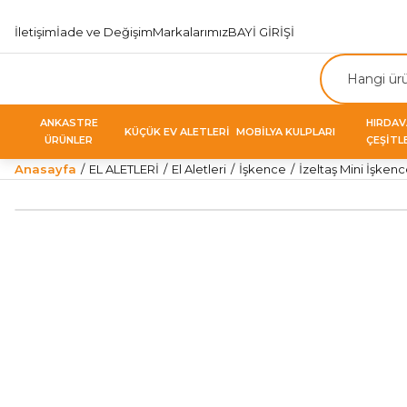
İletişim
İade ve Değişim
Markalarımız
BAYİ GİRİŞİ
ANKASTRE
HIRDA
KÜÇÜK EV ALETLERİ
MOBİLYA KULPLARI
ÜRÜNLER
ÇEŞİTL
Anasayfa
EL ALETLERİ
El Aletleri
İşkence
İzeltaş Mini İşken