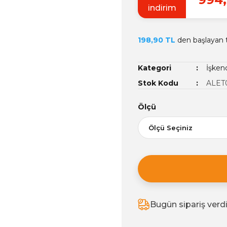
indirim
198,90 TL
den başlayan ta
Kategori
İşken
Stok Kodu
ALET
Ölçü
Bugün sipariş verd