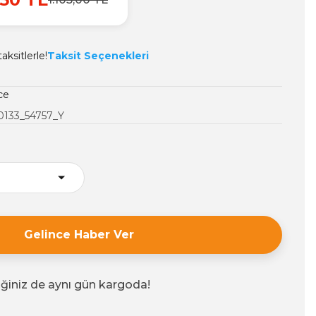
ksitlerle!
Taksit Seçenekleri
ce
0133_54757_Y
Gelince Haber Ver
iğiniz de aynı gün kargoda!