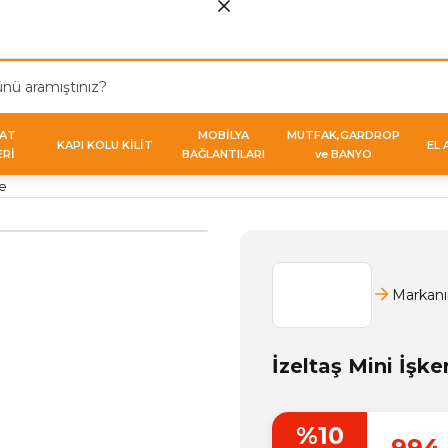
VAT
MOBİLYA
MUTFAK,GARDROP
KAPI KOLU KİLİT
EL 
ERİ
BAĞLANTILARI
ve BANYO
ce
Markanı
İzeltaş Mini İşk
%10
994,