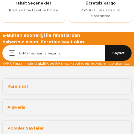
Taksit Seçenekleri
Ücretsiz Kargo
Bu ürüne benzer farklı alternatifler olmalı.
Kredi kartına taksit ve havale
25000 TL ve üzeri tüm
siparişlerde
E-Bülten aboneliği ile fırsatlardan
haberiniz olsun, ücretsiz kayıt olun.
Yetkiliye Gönder
Kaydet
KVKK Kapsamında ki
gizlilik politikamızı
kabul etmiş ve onaylamış olursunuz.
Kurumsal
Alışveriş
Popüler Sayfalar