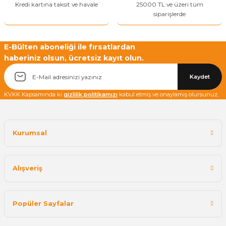
Kredi kartına taksit ve havale
25000 TL ve üzeri tüm
siparişlerde
E-Bülten aboneliği ile fırsatlardan
haberiniz olsun, ücretsiz kayıt olun.
Yetkiliye Gönder
Kaydet
KVKK Kapsamında ki
gizlilik politikamızı
kabul etmiş ve onaylamış olursunuz.
Kurumsal
Alışveriş
Popüler Sayfalar