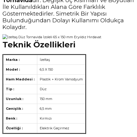
Tornavida
dır. Değişik Uç Kısımları Ve Boyutları
İle Kullanıldıkları Alana Göre Farklılık
Göstermektedirler. Simetrik Bir Yapısı
Bulunduğundan Dolayı Kullanımı Oldukça
Kolaydır.
Teknik Özellikleri
Marka :
İzeltaş
Model :
6,5 X 150
Ham Maddesi :
Plastik + Krom Vanodyum
Tip :
Düz
Uzunluk :
150 mm
Genişlik :
6,5 mm
Renk :
Kırmızı
Özelliği :
Elektrik Geçirmez