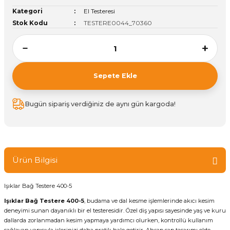
Kategori
El Testeresi
ivi
k Bağlantıları
arı
aları
Panç Çeşitleri
Hobi Yapıştırıcıları
Oda ve Wc Kapı Kilidi
Köşe Sepetler
Pantolonluk
Köpük Tabancası
Sehba Ayakları
Stok Kodu
TESTERE0044_70360
leri
ı
Piton Askı
Pano ve Kapak Kilitleri
Sabunluk
Pense
Vitrin Ara Ayakları
Çubuğu ve Aparatları
ancası
Streç
Sandık Kilitleri
Tuvalet Kağıtlılığı
Silikon Tabancası
Sepete Ekle
arı
itleri
sı
Takım Çantası
Tornavida Çeşitleri
Bugün sipariş verdiğiniz de aynı gün kargoda!
Sprey Ürünleri
ası
Zımba Teli
Zımpara Çeşitleri
Ürün Bilgisi
Işıklar Bağ Testere 400-5
Işıklar Bağ Testere 400-5
, budama ve dal kesme işlemlerinde akıcı kesim
deneyimi sunan dayanıklı bir el testeresidir. Özel diş yapısı sayesinde yaş ve kuru
dallarda zorlanmadan kesim yapmaya yardımcı olurken, kontrollü kullanım