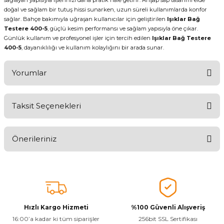
sağlayan yapısıyla işlerinizi daha pratik hale getirir. Ahşap sap tasarımı elde
doğal ve sağlam bir tutuş hissi sunarken, uzun süreli kullanımlarda konfor
sağlar. Bahçe bakımıyla uğraşan kullanıcılar için geliştirilen
Işıklar Bağ
Testere 400-5
, güçlü kesim performansı ve sağlam yapısıyla öne çıkar.
Günlük kullanım ve profesyonel işler için tercih edilen
Işıklar Bağ Testere
400-5
, dayanıklılığı ve kullanım kolaylığını bir arada sunar.
Yorumlar
Taksit Seçenekleri
Aldığınız Ürünlerden Ne Derecede Memnun Kaldınız ?
Önerileriniz
Ürünü Değerlendir 😂😊😍😐🤔😡
Bu ürünün fiyat bilgisi, resim, ürün açıklamalarında ve diğer
konularda yetersiz gördüğünüz noktaları öneri formunu kullanarak
tarafımıza iletebilirsiniz.
Görüş ve önerileriniz için teşekkür ederiz.
Hızlı Kargo Hizmeti
%100 Güvenli Alışveriş
Ürün resmi kalitesiz, bozuk veya görüntülenemiyor.
16:00’a kadar ki tüm siparişler
256bit SSL Sertifikası