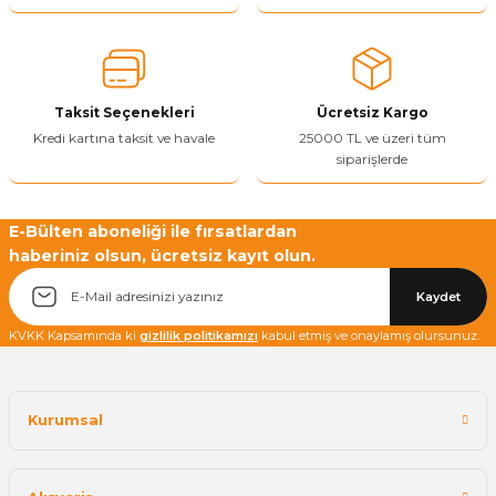
Ürün açıklamasında eksik bilgiler bulunuyor.
Ürün bilgilerinde hatalar bulunuyor.
Ürün fiyatı diğer sitelerden daha pahalı.
Taksit Seçenekleri
Ücretsiz Kargo
Bu ürüne benzer farklı alternatifler olmalı.
Kredi kartına taksit ve havale
25000 TL ve üzeri tüm
siparişlerde
E-Bülten aboneliği ile fırsatlardan
haberiniz olsun, ücretsiz kayıt olun.
Yetkiliye Gönder
Kaydet
KVKK Kapsamında ki
gizlilik politikamızı
kabul etmiş ve onaylamış olursunuz.
Kurumsal