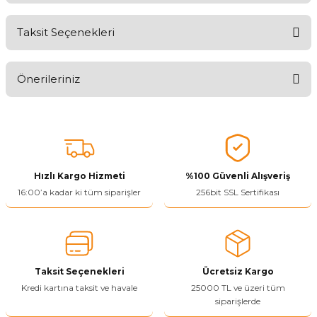
Taksit Seçenekleri
Aldığınız Ürünlerden Ne Derecede Memnun Kaldınız ?
Önerileriniz
Ürünü Değerlendir 😂😊😍😐🤔😡
Bu ürünün fiyat bilgisi, resim, ürün açıklamalarında ve diğer
konularda yetersiz gördüğünüz noktaları öneri formunu kullanarak
tarafımıza iletebilirsiniz.
Görüş ve önerileriniz için teşekkür ederiz.
Hızlı Kargo Hizmeti
%100 Güvenli Alışveriş
Ürün resmi kalitesiz, bozuk veya görüntülenemiyor.
16:00’a kadar ki tüm siparişler
256bit SSL Sertifikası
Ürün açıklamasında eksik bilgiler bulunuyor.
Ürün bilgilerinde hatalar bulunuyor.
Ürün fiyatı diğer sitelerden daha pahalı.
Taksit Seçenekleri
Ücretsiz Kargo
Bu ürüne benzer farklı alternatifler olmalı.
Kredi kartına taksit ve havale
25000 TL ve üzeri tüm
siparişlerde