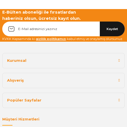
E-Bülten aboneliği ile fırsatlardan
haberiniz olsun, ücretsiz kayıt olun.
Yetkiliye Gönder
Kaydet
KVKK Kapsamında ki
gizlilik politikamızı
kabul etmiş ve onaylamış olursunuz.
Kurumsal
Alışveriş
Popüler Sayfalar
Müşteri Hizmetleri