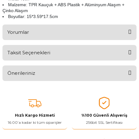
Malzeme: TPR Kauçuk + ABS Plastik + Alüminyum Alaşım +
Çinko Alaşım
Boyutlar: 15*3.59*17.5cm
Yorumlar
Taksit Seçenekleri
Aldığınız Ürünlerden Ne Derecede Memnun Kaldınız ?
Önerileriniz
Ürünü Değerlendir 😂😊😍😐🤔😡
Bu ürünün fiyat bilgisi, resim, ürün açıklamalarında ve diğer
konularda yetersiz gördüğünüz noktaları öneri formunu kullanarak
tarafımıza iletebilirsiniz.
Görüş ve önerileriniz için teşekkür ederiz.
Hızlı Kargo Hizmeti
%100 Güvenli Alışveriş
Ürün resmi kalitesiz, bozuk veya görüntülenemiyor.
16:00’a kadar ki tüm siparişler
256bit SSL Sertifikası
Ürün açıklamasında eksik bilgiler bulunuyor.