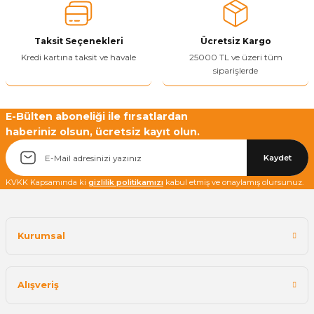
Ürün bilgilerinde hatalar bulunuyor.
Ürün fiyatı diğer sitelerden daha pahalı.
Taksit Seçenekleri
Ücretsiz Kargo
Bu ürüne benzer farklı alternatifler olmalı.
Kredi kartına taksit ve havale
25000 TL ve üzeri tüm
siparişlerde
E-Bülten aboneliği ile fırsatlardan
haberiniz olsun, ücretsiz kayıt olun.
Yetkiliye Gönder
Kaydet
KVKK Kapsamında ki
gizlilik politikamızı
kabul etmiş ve onaylamış olursunuz.
Kurumsal
Alışveriş