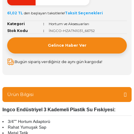
ivi
k Bağlantıları
arı
aları
Panç Çeşitleri
Hobi Yapıştırıcıları
Oda ve Wc Kapı Kilidi
Köşe Sepetler
Pantolonluk
Köpük Tabancası
Sehba Ayakları
61,02 TL
den başlayan taksitlerle!
Taksit Seçenekleri
leri
ı
Piton Askı
Pano ve Kapak Kilitleri
Sabunluk
Pense
Vitrin Ara Ayakları
Kategori
Hortum ve Aksesuarları
Stok Kodu
İNGCO-HZATN1031_66752
Çubuğu ve Aparatları
ancası
Streç
Sandık Kilitleri
Tuvalet Kağıtlılığı
Silikon Tabancası
Gelince Haber Ver
arı
itleri
sı
Takım Çantası
Tornavida Çeşitleri
Bugün sipariş verdiğiniz de aynı gün kargoda!
Sprey Ürünleri
ası
Zımba Teli
Zımpara Çeşitleri
Ürün Bilgisi
Ingco Endüstriyel 3 Kademeli Plastik Su Fıskiyesi:
3/4"" Hortum Adaptorü
Rahat Yumuşak Sap
Metal Tetik