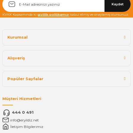
Kaydet
KVKK Kapsamında ki
gizlilik politikamızı
kabul etmiş ve onaylamış olursunuz.
Kurumsal
Alışveriş
Popüler Sayfalar
Müşteri Hizmetleri
444 0 491
info@eryildiz.net
İletişim Bilgilerimiz