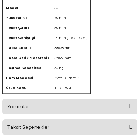
Model :
551
Yükseklik :
70 mm
Teker Çapı :
50 mm
Teker Genişliği :
14 mm ( Tek Teker )
Tabla Ebatı :
38x38 mm
Tabla Delik Mesafesi :
27x27 mm
Taşıma Kapasitesi :
35 Kg
Ham Maddesi :
Metal + Plastik
Ürün Kodu :
TEKER551
Yorumlar
Taksit Seçenekleri
Aldığınız Ürünlerden Ne Derecede Memnun Kaldınız ?