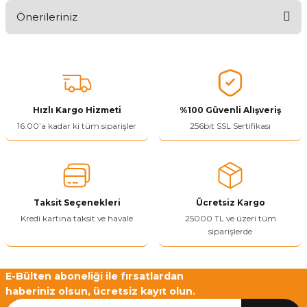
Önerileriniz
Ürünü Değerlendir 😂😊😍😐🤔😡
Bu ürünün fiyat bilgisi, resim, ürün açıklamalarında ve diğer
konularda yetersiz gördüğünüz noktaları öneri formunu kullanarak
tarafımıza iletebilirsiniz.
Görüş ve önerileriniz için teşekkür ederiz.
Hızlı Kargo Hizmeti
%100 Güvenli Alışveriş
Ürün resmi kalitesiz, bozuk veya görüntülenemiyor.
16:00’a kadar ki tüm siparişler
256bit SSL Sertifikası
Ürün açıklamasında eksik bilgiler bulunuyor.
Ürün bilgilerinde hatalar bulunuyor.
Ürün fiyatı diğer sitelerden daha pahalı.
Taksit Seçenekleri
Ücretsiz Kargo
Bu ürüne benzer farklı alternatifler olmalı.
Kredi kartına taksit ve havale
25000 TL ve üzeri tüm
siparişlerde
E-Bülten aboneliği ile fırsatlardan
haberiniz olsun, ücretsiz kayıt olun.
Yetkiliye Gönder