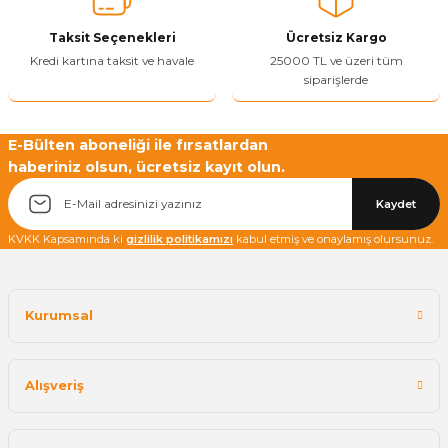
Ürün fiyatı diğer sitelerden daha pahalı.
Taksit Seçenekleri
Ücretsiz Kargo
Bu ürüne benzer farklı alternatifler olmalı.
Kredi kartına taksit ve havale
25000 TL ve üzeri tüm
siparişlerde
E-Bülten aboneliği ile fırsatlardan
haberiniz olsun, ücretsiz kayıt olun.
Yetkiliye Gönder
Kaydet
KVKK Kapsamında ki
gizlilik politikamızı
kabul etmiş ve onaylamış olursunuz.
Kurumsal
Alışveriş