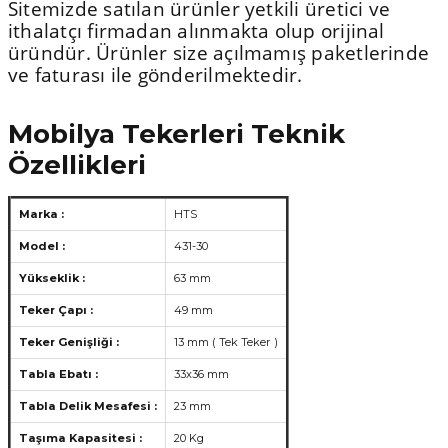
Sitemizde satılan ürünler yetkili üretici ve
ithalatçı firmadan alınmakta olup orijinal
üründür. Ürünler size açılmamış paketlerinde
ve faturası ile gönderilmektedir.
Mobilya Tekerleri Teknik
Özellikleri
Marka :
HTS
Model :
431-30
Yükseklik :
63 mm
Teker Çapı :
49 mm
Teker Genişliği :
13 mm ( Tek Teker )
Tabla Ebatı :
33x36 mm
Tabla Delik Mesafesi :
23 mm
Taşıma Kapasitesi :
20 Kg