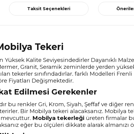
Taksit Seçenekleri
Önerile
Mobilya Tekeri
En Yüksek Kalite Seviyesindedirler Dayanıklı Malz
ermer, Granit, Seramik zeminlerde yerden yüksek
an tekerler sınıfındadırlar. farklı Modelleri Frenl
re Fiyatları Değişmektedir.
kkat Edilmesi Gerekenler
ır bu renkler Gri, Krom, Siyah, Şeffaf ve diğer ren
terirler. Bir Mobilya tekeri alacaksanız. Mobilya t
ü mevcuttur.
Mobilya tekerleği
üreten firmalar b
ksanız eğer bu ölçüleri dikkate alarak almanızı ön