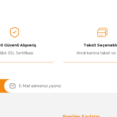
nularda yetersiz gördüğünüz noktaları öneri formunu kullanarak tarafımız
Aldığınız Ürünlerden Ne Derecede Memnun Kaldınız ?
Ürünü Değerlendir 😂😊😍😐🤔😡
0 Güvenli Alışveriş
Taksit Seçenekle
6bit SSL Sertifikası
Kredi kartına taksit ve
Yetkiliye Gönder
Popüler Sayfalar