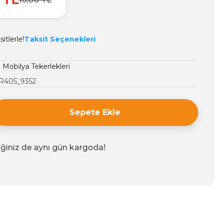
itlerle!
Taksit Seçenekleri
ı Mobilya Tekerlekleri
R405_9352
Sepete Ekle
iğiniz de aynı gün kargoda!