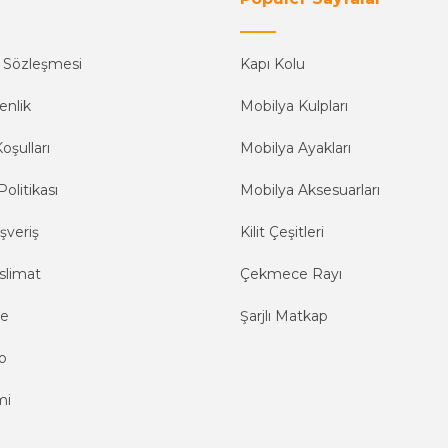
ş Sözleşmesi
Kapı Kolu
enlik
Mobilya Kulpları
oşulları
Mobilya Ayakları
Politikası
Mobilya Aksesuarları
şveriş
Kilit Çeşitleri
slimat
Çekmece Rayı
me
Şarjlı Matkap
o
mi