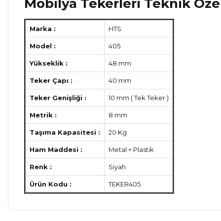
Mobilya Tekerleri Teknik Özel
Marka :
HTS
Model :
405
Yükseklik :
48 mm
Teker Çapı :
40 mm
Teker Genişliği :
10 mm ( Tek Teker )
Metrik :
8 mm
Taşıma Kapasitesi :
20 Kg
Ham Maddesi :
Metal + Plastik
Renk :
Siyah
Ürün Kodu :
TEKER405