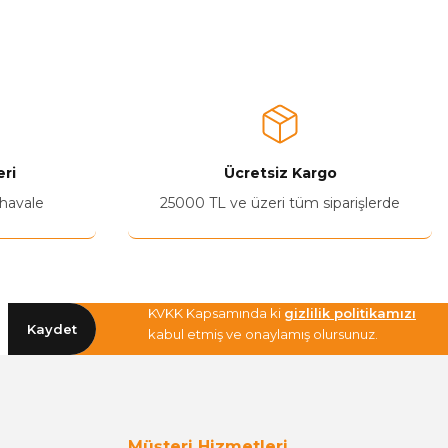
a iletebilirsiniz.
ri
Ücretsiz Kargo
 havale
25000 TL ve üzeri tüm siparişlerde
KVKK Kapsamında ki
gizlilik politikamızı
Kaydet
kabul etmiş ve onaylamış olursunuz.
Müşteri Hizmetleri