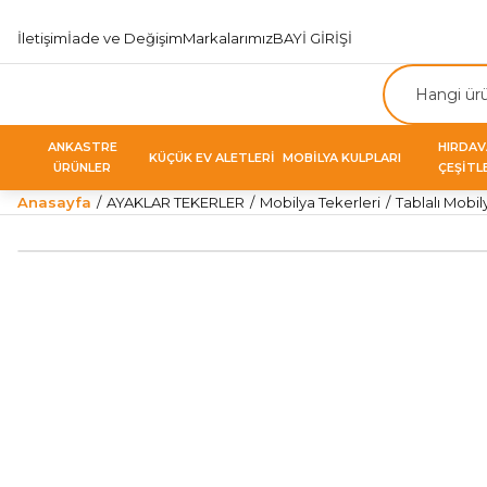
İletişim
İade ve Değişim
Markalarımız
BAYİ GİRİŞİ
ANKASTRE
HIRDA
KÜÇÜK EV ALETLERİ
MOBİLYA KULPLARI
ÜRÜNLER
ÇEŞİTL
Anasayfa
AYAKLAR TEKERLER
Mobilya Tekerleri
Tablalı Mobil