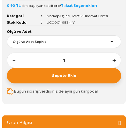
0,90 TL
den başlayan taksitlerle!
Taksit Seçenekleri
ivi
k Bağlantıları
arı
aları
Panç Çeşitleri
Hobi Yapıştırıcıları
Oda ve Wc Kapı Kilidi
Köşe Sepetler
Pantolonluk
Köpük Tabancası
Sehba Ayakları
Kategori
Matkap Uçları
,
Pratik Hırdavat Listesi
leri
ı
Piton Askı
Pano ve Kapak Kilitleri
Sabunluk
Pense
Vitrin Ara Ayakları
Stok Kodu
UÇ0001_9834_Y
Ölçü ve Adet
Çubuğu ve Aparatları
ancası
Streç
Sandık Kilitleri
Tuvalet Kağıtlılığı
Silikon Tabancası
arı
itleri
sı
Takım Çantası
Tornavida Çeşitleri
Sprey Ürünleri
ası
Zımba Teli
Sepete Ekle
Zımpara Çeşitleri
Bugün sipariş verdiğiniz de aynı gün kargoda!
Ürün Bilgisi