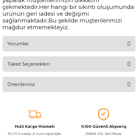
yaparak müşterilerimizin dikkatini
çekmektedir.Her hangi bir sıkıntı oluşumunda
ürünün geri iadesi ve değişimi
sağlanmaktadır.Bu şekilde müşterilerimizi
mağdur etmemekteyiz.
Yorumlar
Taksit Seçenekleri
Aldığınız Ürünlerden Ne Derecede Memnun Kaldınız ?
Önerileriniz
Ürünü Değerlendir 😂😊😍😐🤔😡
Bu ürünün fiyat bilgisi, resim, ürün açıklamalarında ve diğer
konularda yetersiz gördüğünüz noktaları öneri formunu kullanarak
tarafımıza iletebilirsiniz.
Görüş ve önerileriniz için teşekkür ederiz.
Hızlı Kargo Hizmeti
%100 Güvenli Alışveriş
Ürün resmi kalitesiz, bozuk veya görüntülenemiyor.
16:00’a kadar ki tüm siparişler
256bit SSL Sertifikası