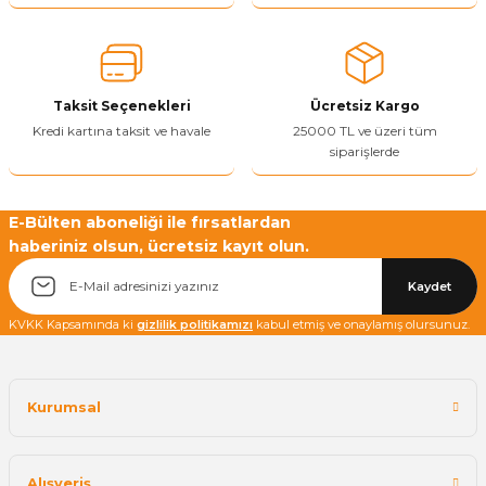
Ürün açıklamasında eksik bilgiler bulunuyor.
Ürün bilgilerinde hatalar bulunuyor.
Ürün fiyatı diğer sitelerden daha pahalı.
Taksit Seçenekleri
Ücretsiz Kargo
Bu ürüne benzer farklı alternatifler olmalı.
Kredi kartına taksit ve havale
25000 TL ve üzeri tüm
siparişlerde
E-Bülten aboneliği ile fırsatlardan
haberiniz olsun, ücretsiz kayıt olun.
Yetkiliye Gönder
Kaydet
KVKK Kapsamında ki
gizlilik politikamızı
kabul etmiş ve onaylamış olursunuz.
Kurumsal
Alışveriş