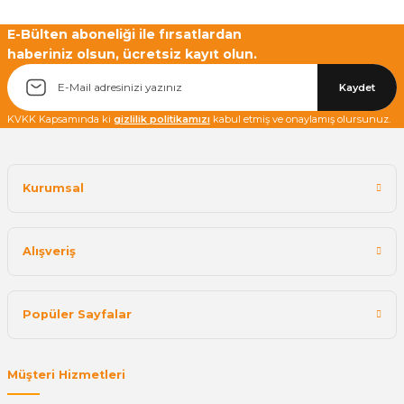
E-Bülten aboneliği ile fırsatlardan
haberiniz olsun, ücretsiz kayıt olun.
Yetkiliye Gönder
Kaydet
KVKK Kapsamında ki
gizlilik politikamızı
kabul etmiş ve onaylamış olursunuz.
Kurumsal
Alışveriş
Popüler Sayfalar
Müşteri Hizmetleri