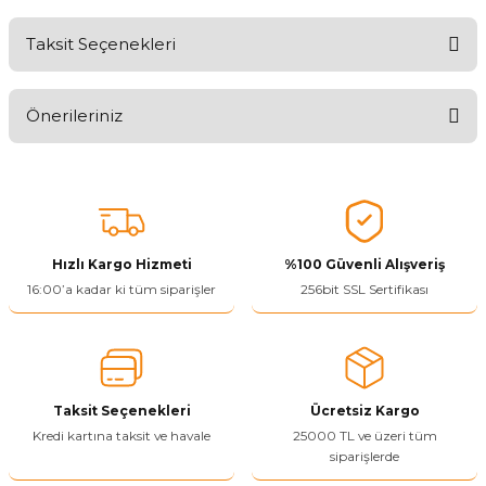
Taksit Seçenekleri
Aldığınız Ürünlerden Ne Derecede Memnun Kaldınız ?
Önerileriniz
Ürünü Değerlendir 😂😊😍😐🤔😡
Bu ürünün fiyat bilgisi, resim, ürün açıklamalarında ve diğer
konularda yetersiz gördüğünüz noktaları öneri formunu kullanarak
tarafımıza iletebilirsiniz.
Görüş ve önerileriniz için teşekkür ederiz.
Hızlı Kargo Hizmeti
%100 Güvenli Alışveriş
Ürün resmi kalitesiz, bozuk veya görüntülenemiyor.
16:00’a kadar ki tüm siparişler
256bit SSL Sertifikası
Ürün açıklamasında eksik bilgiler bulunuyor.
Ürün bilgilerinde hatalar bulunuyor.
Ürün fiyatı diğer sitelerden daha pahalı.
Taksit Seçenekleri
Ücretsiz Kargo
Bu ürüne benzer farklı alternatifler olmalı.
Kredi kartına taksit ve havale
25000 TL ve üzeri tüm
siparişlerde