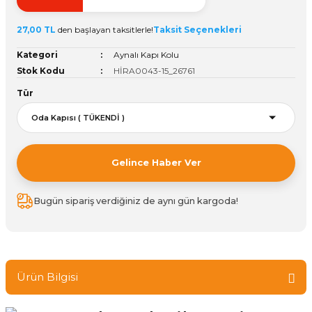
ivi
k Bağlantıları
arı
aları
Panç Çeşitleri
Hobi Yapıştırıcıları
Oda ve Wc Kapı Kilidi
Köşe Sepetler
Pantolonluk
Köpük Tabancası
Sehba Ayakları
27,00 TL
den başlayan taksitlerle!
Taksit Seçenekleri
leri
ı
Piton Askı
Pano ve Kapak Kilitleri
Sabunluk
Pense
Vitrin Ara Ayakları
Kategori
Aynalı Kapı Kolu
Stok Kodu
HİRA0043-15_26761
Çubuğu ve Aparatları
ancası
Streç
Sandık Kilitleri
Tuvalet Kağıtlılığı
Silikon Tabancası
Tür
arı
itleri
sı
Takım Çantası
Tornavida Çeşitleri
Sprey Ürünleri
ası
Zımba Teli
Gelince Haber Ver
Zımpara Çeşitleri
Bugün sipariş verdiğiniz de aynı gün kargoda!
Ürün Bilgisi