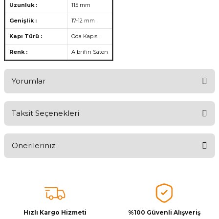
Uzunluk :
115 mm
Genişlik :
17-12 mm
Kapı Türü :
Oda Kapısı
Renk :
Albrifin Saten
Yorumlar
Taksit Seçenekleri
Aldığınız Ürünlerden Ne Derecede Memnun Kaldınız ?
Önerileriniz
Ürünü Değerlendir 😂😊😍😐🤔😡
Bu ürünün fiyat bilgisi, resim, ürün açıklamalarında ve diğer
konularda yetersiz gördüğünüz noktaları öneri formunu kullanarak
tarafımıza iletebilirsiniz.
Görüş ve önerileriniz için teşekkür ederiz.
Hızlı Kargo Hizmeti
%100 Güvenli Alışveriş