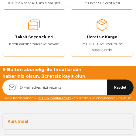
Ürün resmi kalitesiz, bozuk veya görüntülenemiyor.
16:00’a kadar ki tüm siparişler
256bit SSL Sertifikası
Ürün açıklamasında eksik bilgiler bulunuyor.
Ürün bilgilerinde hatalar bulunuyor.
Ürün fiyatı diğer sitelerden daha pahalı.
Taksit Seçenekleri
Ücretsiz Kargo
Bu ürüne benzer farklı alternatifler olmalı.
Kredi kartına taksit ve havale
25000 TL ve üzeri tüm
siparişlerde
E-Bülten aboneliği ile fırsatlardan
haberiniz olsun, ücretsiz kayıt olun.
Yetkiliye Gönder
Kaydet
KVKK Kapsamında ki
gizlilik politikamızı
kabul etmiş ve onaylamış olursunuz.
Kurumsal