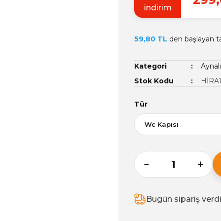
indirim
59,80 TL
den başlayan tak
Kategori
Aynal
Stok Kodu
HİRA1
Tür
Bugün sipariş verd