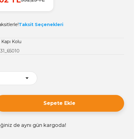
sitlerle!
Taksit Seçenekleri
ı Kapı Kolu
31_65010
Sepete Ekle
iğiniz de aynı gün kargoda!