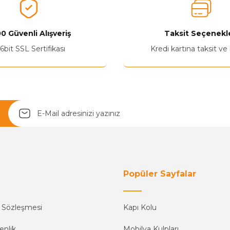
Ürünü Değerlendir 😂😊😍😐🤔😡
0 Güvenli Alışveriş
Taksit Seçenekle
6bit SSL Sertifikası
Kredi kartına taksit ve
Yetkiliye Gönder
Popüler Sayfalar
ş Sözleşmesi
Kapı Kolu
enlik
Mobilya Kulpları