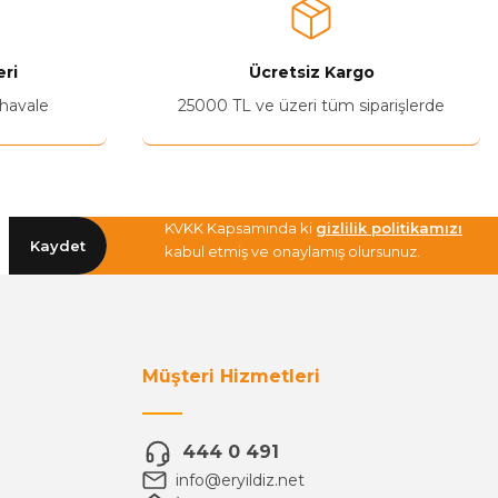
ri
Ücretsiz Kargo
 havale
25000 TL ve üzeri tüm siparişlerde
KVKK Kapsamında ki
gizlilik politikamızı
Kaydet
kabul etmiş ve onaylamış olursunuz.
Müşteri Hizmetleri
444 0 491
info@eryildiz.net