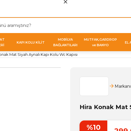
VAT
MOBİLYA
MUTFAK,GARDROP
KAPI KOLU KİLİT
EL 
ERİ
BAĞLANTILARI
ve BANYO
onak Mat Siyah Aynalı Kapı Kolu Wc Kapısı
Markanı
Hira Konak Mat S
%10
299,