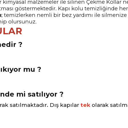
 kimyasal malzemeler ile silinen Çekme Kollar ne
tması göstermektedir. Kapı kolu temizliğinde he
ı
; temizlerken nemli bir bez yardımı ile silmenize
hip olursunuz.
ULAR
edir ?
çıkıyor mu ?
inde mi satılıyor ?
rak satılmaktadır. Dış kapılar
tek
olarak satılm