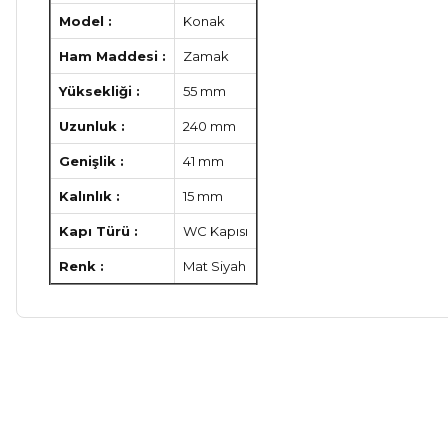
Model :
Konak
Ham Maddesi :
Zamak
Yüksekliği :
55 mm
Uzunluk :
240 mm
Genişlik :
41 mm
Kalınlık :
15 mm
Kapı Türü :
WC Kapısı
Renk :
Mat Siyah
Bu ürünün fiyat bilgisi, resim, ürün açıklamalarında ve diğer ko
Görüş ve önerileriniz için teşekkür ederiz.
Ürün resmi kalitesiz, bozuk veya görüntülenemiyor.