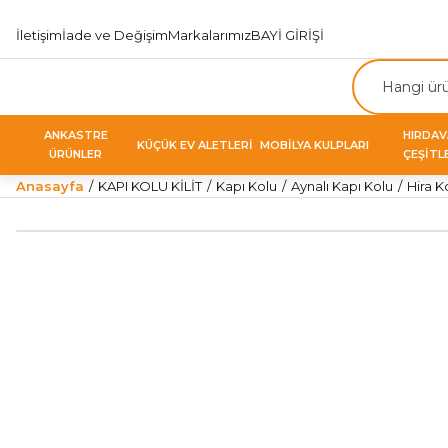
İletişim
İade ve Değişim
Markalarımız
BAYİ GİRİŞİ
ANKASTRE
HIRDA
KÜÇÜK EV ALETLERİ
MOBİLYA KULPLARI
ÜRÜNLER
ÇEŞİTL
Anasayfa
KAPI KOLU KİLİT
Kapı Kolu
Aynalı Kapı Kolu
Hira K