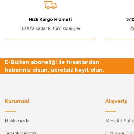
Ürün açıklamasında eksik bilgiler bulunuyor.
Ürün bilgilerinde hatalar bulunuyor.
Hızlı Kargo Hizmeti
%10
Ürün fiyatı diğer sitelerden daha pahalı.
16:00’a kadar ki tüm siparişler
25
Bu ürüne benzer farklı alternatifler olmalı.
E-Bülten aboneliği ile fırsatlardan
haberiniz olsun, ücretsiz kayıt olun.
Kurumsal
Alışveriş
Hakkımızda
Mesafeli Satı
Tedarikçilerimiz
Gizlilik ve Güv