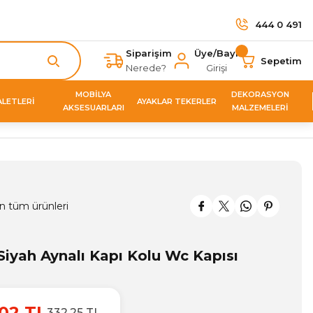
444 0 491
Siparişim
Üye/Bayi
Sepetim
Nerede?
Girişi
MOBİLYA
DEKORASYON
ALETLERİ
AYAKLAR TEKERLER
AKSESUARLARI
MALZEMELERİ
n tüm ürünleri
iyah Aynalı Kapı Kolu Wc Kapısı
02 TL
332,25 TL