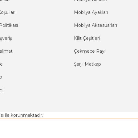
oşulları
Mobilya Ayakları
Politikası
Mobilya Aksesuarları
şveriş
Kilit Çeşitleri
slimat
Çekmece Rayı
me
Şarjlı Matkap
o
mi
kası ile korunmaktadır.