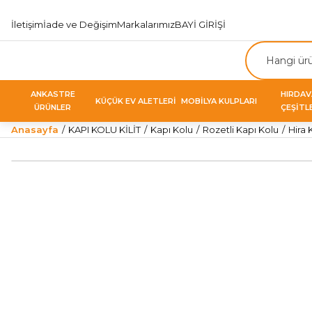
İletişim
İade ve Değişim
Markalarımız
BAYİ GİRİŞİ
ANKASTRE
HIRDA
KÜÇÜK EV ALETLERİ
MOBİLYA KULPLARI
ÜRÜNLER
ÇEŞİTL
Anasayfa
KAPI KOLU KİLİT
Kapı Kolu
Rozetli Kapı Kolu
Hira 