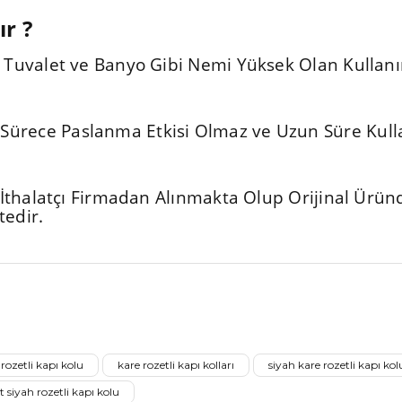
ır ?
r. Tuvalet ve Banyo Gibi Nemi Yüksek Olan Kullanı
Sürece Paslanma Etkisi Olmaz ve Uzun Süre Kullan
ve İthalatçı Firmadan Alınmakta Olup Orijinal Ürü
tedir.
nularda yetersiz gördüğünüz noktaları öneri formunu kullanarak tarafımız
Aldığınız Ürünlerden Ne Derecede Memnun Kaldınız ?
 rozetli kapı kolu
kare rozetli kapı kolları
siyah kare rozetli kapı kol
Ürünü Değerlendir 😂😊😍😐🤔😡
 siyah rozetli kapı kolu