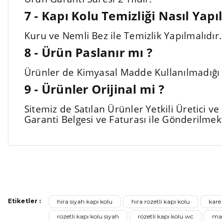
7 - Kapı Kolu Temizliği Nasıl Yapıl
Kuru ve Nemli Bez ile Temizlik Yapılmalıdı
8 - Ürün Paslanır mı ?
Ürünler de Kimyasal Madde Kullanılmadığı 
9 - Ürünler Orijinal mi ?
Sitemiz de Satılan Ürünler Yetkili Üretici 
Garanti Belgesi ve Faturası ile Gönderilmek
Bu ürünün fiyat bilgisi, resim, ürün açıklamalarında ve diğer ko
Görüş ve önerileriniz için teşekkür ederiz.
Etiketler :
hira siyah kapı kolu
hira rozetli kapı kolu
kare
Ürün resmi kalitesiz, bozuk veya görüntülenemiyor.
rozetli kapı kolu siyah
rozetli kapı kolu wc
mat
Ürün açıklamasında eksik bilgiler bulunuyor.