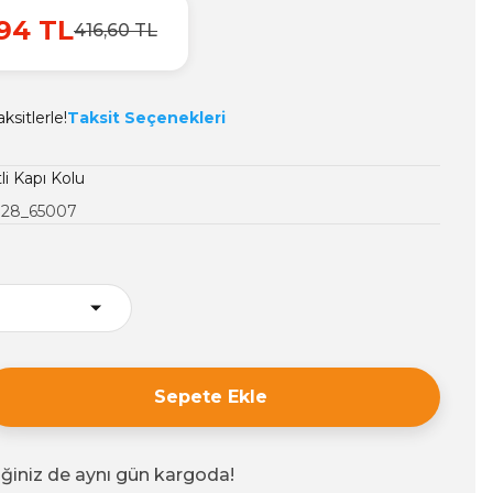
94 TL
416,60 TL
ksitlerle!
Taksit Seçenekleri
li Kapı Kolu
128_65007
Sepete Ekle
iğiniz de aynı gün kargoda!