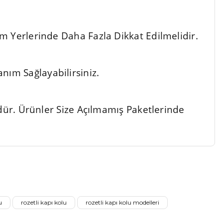
m Yerlerinde Daha Fazla Dikkat Edilmelidir.
ım Sağlayabilirsiniz.
ndür. Ürünler Size Açılmamış Paketlerinde
a iletebilirsiniz.
u
rozetli kapı kolu
rozetli kapı kolu modelleri