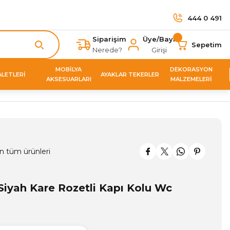
444 0 491
Siparişim
Üye/Bayi
Sepetim
Nerede?
Girişi
MOBİLYA
DEKORASYON
ALETLERİ
AYAKLAR TEKERLER
AKSESUARLARI
MALZEMELERİ
n tüm ürünleri
Siyah Kare Rozetli Kapı Kolu Wc