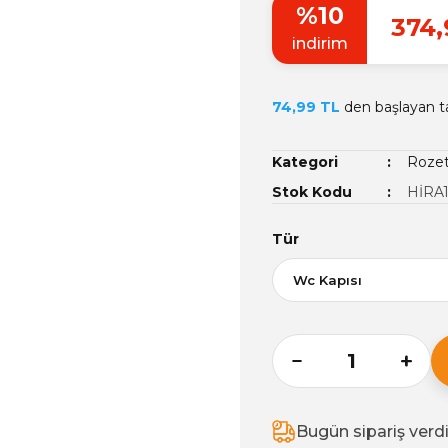
%10
374,
indirim
74,99 TL
den başlayan ta
Kategori
Rozet
Stok Kodu
HİRA
Tür
Bugün sipariş verd