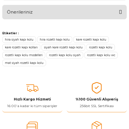
Önerileriniz
Ürünü Değerlendir 😂😊😍😐🤔😡
Bu ürünün fiyat bilgisi, resim, ürün açıklamalarında ve diğer
konularda yetersiz gördüğünüz noktaları öneri formunu kullanarak
Etiketler :
tarafımıza iletebilirsiniz.
hira siyah kapı kolu
hira rozetli kapı kolu
kare rozetli kapı kolu
Görüş ve önerileriniz için teşekkür ederiz.
kare rozetli kapı kolları
siyah kare rozetli kapı kolu
rozetli kapı kolu
rozetli kapı kolu modelleri
rozetli kapı kolu siyah
rozetli kapı kolu wc
Ürün resmi kalitesiz, bozuk veya görüntülenemiyor.
mat siyah rozetli kapı kolu
Ürün açıklamasında eksik bilgiler bulunuyor.
Ürün bilgilerinde hatalar bulunuyor.
Ürün fiyatı diğer sitelerden daha pahalı.
Bu ürüne benzer farklı alternatifler olmalı.
Hızlı Kargo Hizmeti
%100 Güvenli Alışveriş
16:00’a kadar ki tüm siparişler
256bit SSL Sertifikası