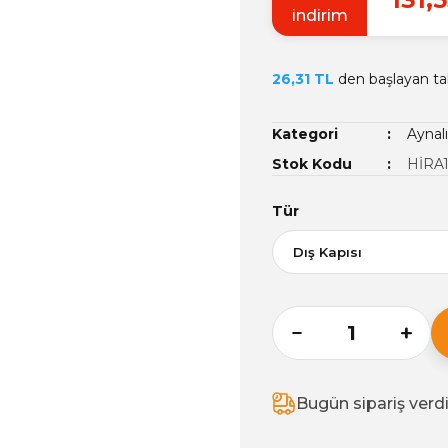
indirim
26,31 TL
den başlayan tak
Kategori
Aynal
Stok Kodu
HİRA1
Tür
Bugün sipariş verd