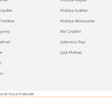
enlik
Mobilya Kulpları
oşulları
Mobilya Ayakları
Politikası
Mobilya Aksesuarları
şveriş
Kilit Çeşitleri
slimat
Çekmece Rayı
me
Şarjlı Matkap
o
mi
kası ile korunmaktadır.