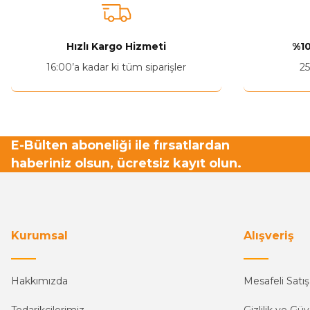
Ürün açıklamasında eksik bilgiler bulunuyor.
Ürün bilgilerinde hatalar bulunuyor.
Hızlı Kargo Hizmeti
%10
Ürün fiyatı diğer sitelerden daha pahalı.
16:00’a kadar ki tüm siparişler
25
Bu ürüne benzer farklı alternatifler olmalı.
E-Bülten aboneliği ile fırsatlardan
haberiniz olsun, ücretsiz kayıt olun.
Kurumsal
Alışveriş
Hakkımızda
Mesafeli Satı