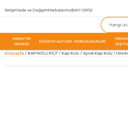
İletişim
İade ve Değişim
Markalarımız
BAYİ GİRİŞİ
ANKASTRE
HIRDA
KÜÇÜK EV ALETLERİ
MOBİLYA KULPLARI
ÜRÜNLER
ÇEŞİTL
Anasayfa
KAPI KOLU KİLİT
Kapı Kolu
Aynalı Kapı Kolu
Hira K