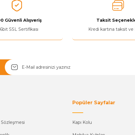
Ürünü Değerlendir 😂😊😍😐🤔😡
0 Güvenli Alışveriş
Taksit Seçenekle
6bit SSL Sertifikası
Kredi kartına taksit ve
Yetkiliye Gönder
Popüler Sayfalar
ş Sözleşmesi
Kapı Kolu