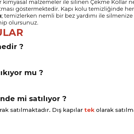
 kimyasal malzemeler ile silinen Çekme Kollar ne
tması göstermektedir. Kapı kolu temizliğinde he
ı
; temizlerken nemli bir bez yardımı ile silmenize
hip olursunuz.
ULAR
edir ?
çıkıyor mu ?
inde mi satılıyor ?
rak satılmaktadır. Dış kapılar
tek
olarak satılm